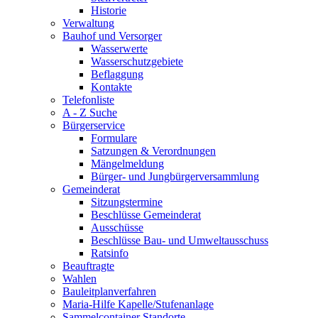
Historie
Verwaltung
Bauhof und Versorger
Wasserwerte
Wasserschutzgebiete
Beflaggung
Kontakte
Telefonliste
A - Z Suche
Bürgerservice
Formulare
Satzungen & Verordnungen
Mängelmeldung
Bürger- und Jungbürgerversammlung
Gemeinderat
Sitzungstermine
Beschlüsse Gemeinderat
Ausschüsse
Beschlüsse Bau- und Umweltausschuss
Ratsinfo
Beauftragte
Wahlen
Bauleitplanverfahren
Maria-Hilfe Kapelle/Stufenanlage
Sammelcontainer Standorte