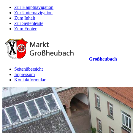
Zur Hauptnavigation
Zur Unternavigation
Zum Inhalt
Zur Seitenleiste
Zum Footer
Großheubach
Seitenübersicht
Impressum
Kontaktformular