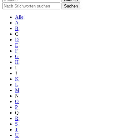
Suchen
Alle
A
B
C
D
E
F
G
H
I
J
K
L
M
N
O
P
Q
R
S
T
U