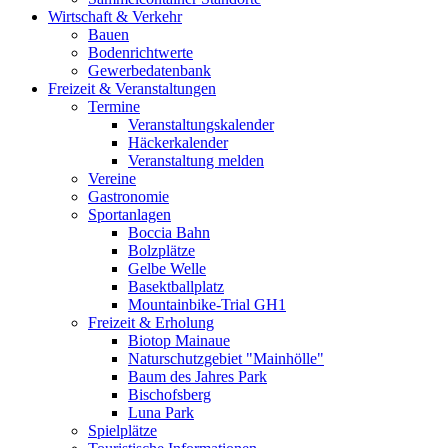
Wirtschaft & Verkehr
Bauen
Bodenrichtwerte
Gewerbedatenbank
Freizeit & Veranstaltungen
Termine
Veranstaltungskalender
Häckerkalender
Veranstaltung melden
Vereine
Gastronomie
Sportanlagen
Boccia Bahn
Bolzplätze
Gelbe Welle
Basektballplatz
Mountainbike-Trial GH1
Freizeit & Erholung
Biotop Mainaue
Naturschutzgebiet "Mainhölle"
Baum des Jahres Park
Bischofsberg
Luna Park
Spielplätze