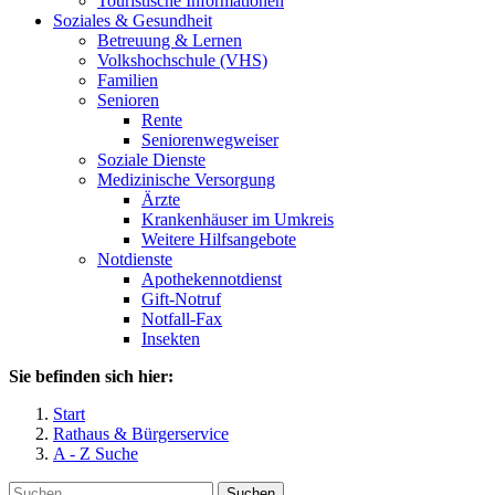
Touristische Informationen
Soziales & Gesundheit
Betreuung & Lernen
Volkshochschule (VHS)
Familien
Senioren
Rente
Seniorenwegweiser
Soziale Dienste
Medizinische Versorgung
Ärzte
Krankenhäuser im Umkreis
Weitere Hilfsangebote
Notdienste
Apothekennotdienst
Gift-Notruf
Notfall-Fax
Insekten
Sie befinden sich hier:
Start
Rathaus & Bürgerservice
A - Z Suche
Suchen