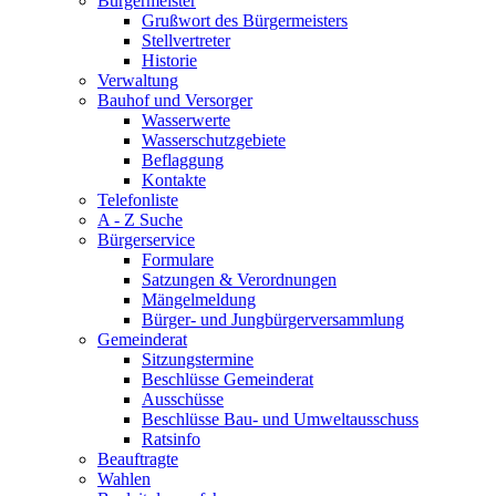
Bürgermeister
Grußwort des Bürgermeisters
Stellvertreter
Historie
Verwaltung
Bauhof und Versorger
Wasserwerte
Wasserschutzgebiete
Beflaggung
Kontakte
Telefonliste
A - Z Suche
Bürgerservice
Formulare
Satzungen & Verordnungen
Mängelmeldung
Bürger- und Jungbürgerversammlung
Gemeinderat
Sitzungstermine
Beschlüsse Gemeinderat
Ausschüsse
Beschlüsse Bau- und Umweltausschuss
Ratsinfo
Beauftragte
Wahlen