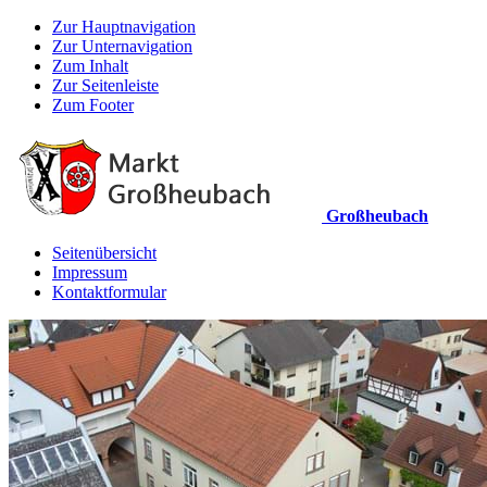
Zur Hauptnavigation
Zur Unternavigation
Zum Inhalt
Zur Seitenleiste
Zum Footer
Großheubach
Seitenübersicht
Impressum
Kontaktformular