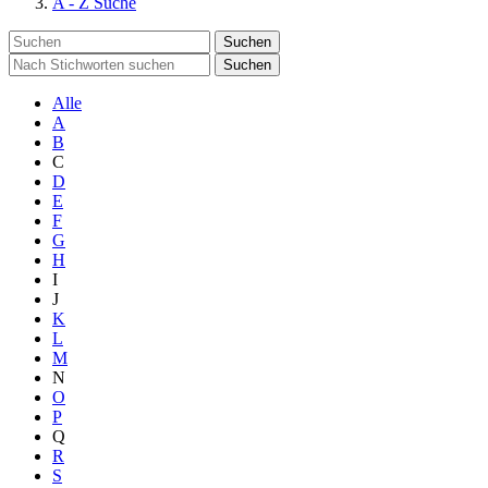
A - Z Suche
Suchen
Suchen
Alle
A
B
C
D
E
F
G
H
I
J
K
L
M
N
O
P
Q
R
S