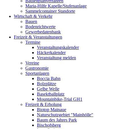
Bauleitplanverfahren
Maria-Hilfe Kapelle/Stufenanlage
Sammelcontainer Standorte
Wirtschaft & Verkehr
Bauen
Bodenrichtwerte
Gewerbedatenbank
Freizeit & Veranstaltungen
Termine
Veranstaltungskalender
Häckerkalender
Veranstaltung melden
Vereine
Gastronomie
Sportanlagen
Boccia Bahn
Bolzplätze
Gelbe Welle
Basektballplatz
Mountainbike-Trial GH1
Freizeit & Erholung
Biotop Mainaue
Naturschutzgebiet "Mainhölle"
Baum des Jahres Park
Bischofsberg