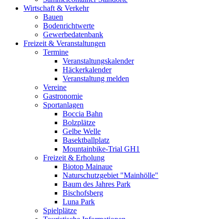
Wirtschaft & Verkehr
Bauen
Bodenrichtwerte
Gewerbedatenbank
Freizeit & Veranstaltungen
Termine
Veranstaltungskalender
Häckerkalender
Veranstaltung melden
Vereine
Gastronomie
Sportanlagen
Boccia Bahn
Bolzplätze
Gelbe Welle
Basektballplatz
Mountainbike-Trial GH1
Freizeit & Erholung
Biotop Mainaue
Naturschutzgebiet "Mainhölle"
Baum des Jahres Park
Bischofsberg
Luna Park
Spielplätze