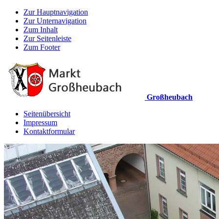
Zur Hauptnavigation
Zur Unternavigation
Zum Inhalt
Zur Seitenleiste
Zum Footer
Großheubach
Seitenübersicht
Impressum
Kontaktformular