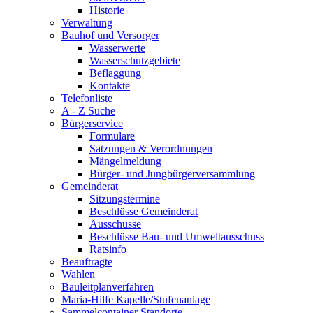
Historie
Verwaltung
Bauhof und Versorger
Wasserwerte
Wasserschutzgebiete
Beflaggung
Kontakte
Telefonliste
A - Z Suche
Bürgerservice
Formulare
Satzungen & Verordnungen
Mängelmeldung
Bürger- und Jungbürgerversammlung
Gemeinderat
Sitzungstermine
Beschlüsse Gemeinderat
Ausschüsse
Beschlüsse Bau- und Umweltausschuss
Ratsinfo
Beauftragte
Wahlen
Bauleitplanverfahren
Maria-Hilfe Kapelle/Stufenanlage
Sammelcontainer Standorte