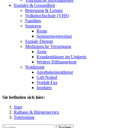
Touristische Informationen
Soziales & Gesundheit
Betreuung & Lernen
Volkshochschule (VHS)
Familien
Senioren
Rente
Seniorenwegweiser
Soziale Dienste
Medizinische Versorgung
Ärzte
Krankenhäuser im Umkreis
Weitere Hilfsangebote
Notdienste
Apothekennotdienst
Gift-Notruf
Notfall-Fax
Insekten
Sie befinden sich hier:
Start
Rathaus & Bürgerservice
Telefonliste
Suchen