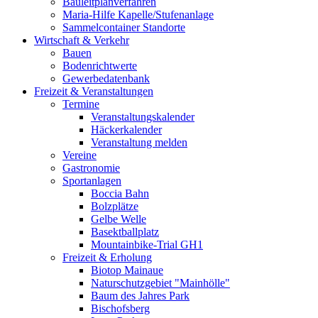
Bauleitplanverfahren
Maria-Hilfe Kapelle/Stufenanlage
Sammelcontainer Standorte
Wirtschaft & Verkehr
Bauen
Bodenrichtwerte
Gewerbedatenbank
Freizeit & Veranstaltungen
Termine
Veranstaltungskalender
Häckerkalender
Veranstaltung melden
Vereine
Gastronomie
Sportanlagen
Boccia Bahn
Bolzplätze
Gelbe Welle
Basektballplatz
Mountainbike-Trial GH1
Freizeit & Erholung
Biotop Mainaue
Naturschutzgebiet "Mainhölle"
Baum des Jahres Park
Bischofsberg