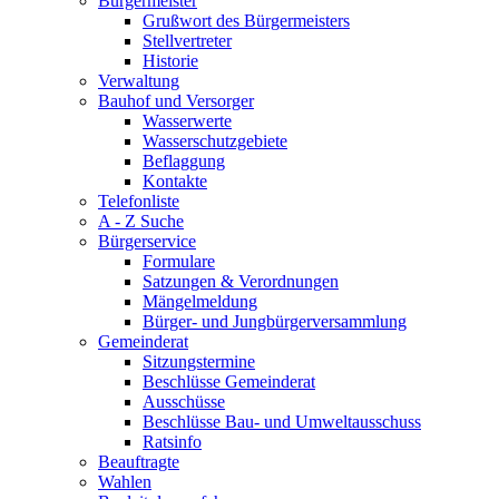
Bürgermeister
Grußwort des Bürgermeisters
Stellvertreter
Historie
Verwaltung
Bauhof und Versorger
Wasserwerte
Wasserschutzgebiete
Beflaggung
Kontakte
Telefonliste
A - Z Suche
Bürgerservice
Formulare
Satzungen & Verordnungen
Mängelmeldung
Bürger- und Jungbürgerversammlung
Gemeinderat
Sitzungstermine
Beschlüsse Gemeinderat
Ausschüsse
Beschlüsse Bau- und Umweltausschuss
Ratsinfo
Beauftragte
Wahlen