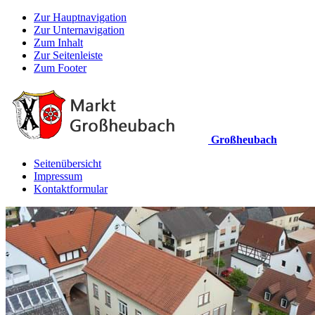
Zur Hauptnavigation
Zur Unternavigation
Zum Inhalt
Zur Seitenleiste
Zum Footer
Großheubach
Seitenübersicht
Impressum
Kontaktformular