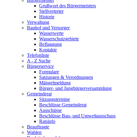
Bürgermeister
Grußwort des Bürgermeisters
Stellvertreter
Historie
Verwaltung
Bauhof und Versorger
Wasserwerte
Wasserschutzgebiete
Beflaggung
Kontakte
Telefonliste
A - Z Suche
Bürgerservice
Formulare
Satzungen & Verordnungen
Mängelmeldung
Bürger- und Jungbürgerversammlung
Gemeinderat
Sitzungstermine
Beschlüsse Gemeinderat
Ausschüsse
Beschlüsse Bau- und Umweltausschuss
Ratsinfo
Beauftragte
Wahlen