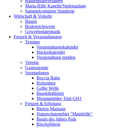
Bauleitplanverfahren
Maria-Hilfe Kapelle/Stufenanlage
Sammelcontainer Standorte
Wirtschaft & Verkehr
Bauen
Bodenrichtwerte
Gewerbedatenbank
Freizeit & Veranstaltungen
Termine
Veranstaltungskalender
Häckerkalender
Veranstaltung melden
Vereine
Gastronomie
Sportanlagen
Boccia Bahn
Bolzplätze
Gelbe Welle
Basektballplatz
Mountainbike-Trial GH1
Freizeit & Erholung
Biotop Mainaue
Naturschutzgebiet "Mainhölle"
Baum des Jahres Park
Bischofsberg