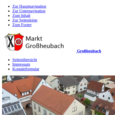
Zur Hauptnavigation
Zur Unternavigation
Zum Inhalt
Zur Seitenleiste
Zum Footer
Großheubach
Seitenübersicht
Impressum
Kontaktformular