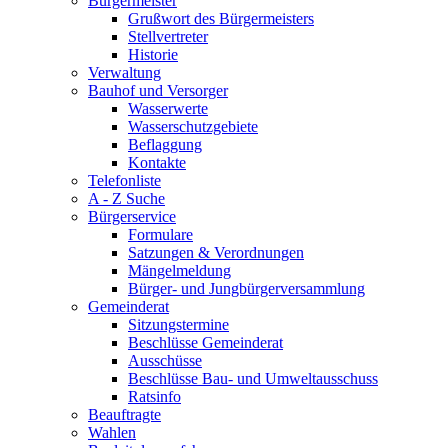
Bürgermeister
Grußwort des Bürgermeisters
Stellvertreter
Historie
Verwaltung
Bauhof und Versorger
Wasserwerte
Wasserschutzgebiete
Beflaggung
Kontakte
Telefonliste
A - Z Suche
Bürgerservice
Formulare
Satzungen & Verordnungen
Mängelmeldung
Bürger- und Jungbürgerversammlung
Gemeinderat
Sitzungstermine
Beschlüsse Gemeinderat
Ausschüsse
Beschlüsse Bau- und Umweltausschuss
Ratsinfo
Beauftragte
Wahlen