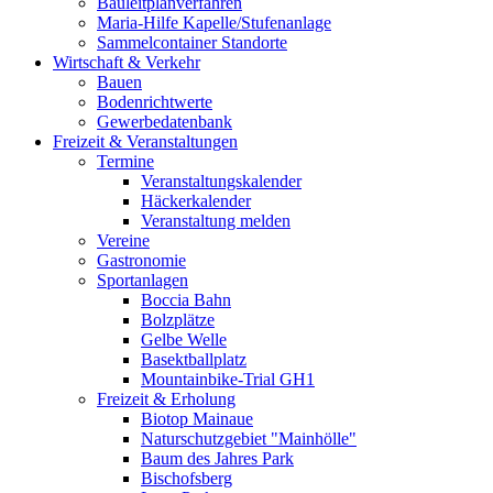
Bauleitplanverfahren
Maria-Hilfe Kapelle/Stufenanlage
Sammelcontainer Standorte
Wirtschaft & Verkehr
Bauen
Bodenrichtwerte
Gewerbedatenbank
Freizeit & Veranstaltungen
Termine
Veranstaltungskalender
Häckerkalender
Veranstaltung melden
Vereine
Gastronomie
Sportanlagen
Boccia Bahn
Bolzplätze
Gelbe Welle
Basektballplatz
Mountainbike-Trial GH1
Freizeit & Erholung
Biotop Mainaue
Naturschutzgebiet "Mainhölle"
Baum des Jahres Park
Bischofsberg