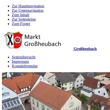
Zur Hauptnavigation
Zur Unternavigation
Zum Inhalt
Zur Seitenleiste
Zum Footer
Großheubach
Seitenübersicht
Impressum
Kontaktformular