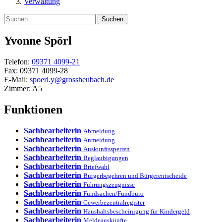
Verwaltung
Suchen
Yvonne
Spörl
Telefon:
09371 4099-21
Fax:
09371 4099-28
E-Mail:
spoerl.y@grossheubach.de
Zimmer:
A5
Funktionen
Sachbearbeiterin
Abmeldung
Sachbearbeiterin
Anmeldung
Sachbearbeiterin
Auskunftssperren
Sachbearbeiterin
Beglaubigungen
Sachbearbeiterin
Briefwahl
Sachbearbeiterin
Bürgerbegehren und Bürgerentscheide
Sachbearbeiterin
Führungszeugnisse
Sachbearbeiterin
Fundsachen/Fundbüro
Sachbearbeiterin
Gewerbezentralregister
Sachbearbeiterin
Haushaltsbescheinigung für Kindergeld
Sachbearbeiterin
Meldeauskünfte