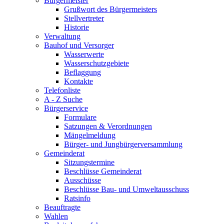
Bürgermeister
Grußwort des Bürgermeisters
Stellvertreter
Historie
Verwaltung
Bauhof und Versorger
Wasserwerte
Wasserschutzgebiete
Beflaggung
Kontakte
Telefonliste
A - Z Suche
Bürgerservice
Formulare
Satzungen & Verordnungen
Mängelmeldung
Bürger- und Jungbürgerversammlung
Gemeinderat
Sitzungstermine
Beschlüsse Gemeinderat
Ausschüsse
Beschlüsse Bau- und Umweltausschuss
Ratsinfo
Beauftragte
Wahlen