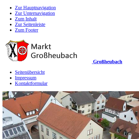
Zur Hauptnavigation
Zur Unternavigation
Zum Inhalt
Zur Seitenleiste
Zum Footer
Großheubach
Seitenübersicht
Impressum
Kontaktformular