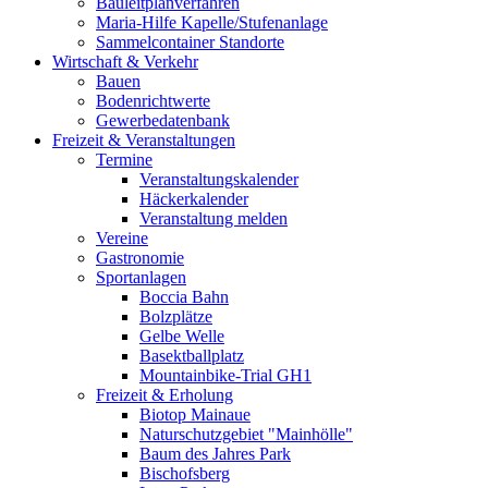
Bauleitplanverfahren
Maria-Hilfe Kapelle/Stufenanlage
Sammelcontainer Standorte
Wirtschaft & Verkehr
Bauen
Bodenrichtwerte
Gewerbedatenbank
Freizeit & Veranstaltungen
Termine
Veranstaltungskalender
Häckerkalender
Veranstaltung melden
Vereine
Gastronomie
Sportanlagen
Boccia Bahn
Bolzplätze
Gelbe Welle
Basektballplatz
Mountainbike-Trial GH1
Freizeit & Erholung
Biotop Mainaue
Naturschutzgebiet "Mainhölle"
Baum des Jahres Park
Bischofsberg