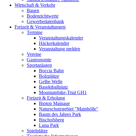
Wirtschaft & Verkehr
Bauen
Bodenrichtwerte
Gewerbedatenbank
Freizeit & Veranstaltungen
Termine
Veranstaltungskalender
Häckerkalender
Veranstaltung melden
Vereine
Gastronomie
Sportanlagen
Boccia Bahn
Bolzplätze
Gelbe Welle
Basektballplatz
Mountainbike-Trial GH1
Freizeit & Erholung
Biotop Mainaue
Naturschutzgebiet "Mainhölle"
Baum des Jahres Park
Bischofsberg
Luna Park
Spielplätze