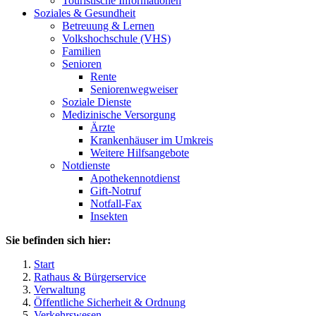
Touristische Informationen
Soziales & Gesundheit
Betreuung & Lernen
Volkshochschule (VHS)
Familien
Senioren
Rente
Seniorenwegweiser
Soziale Dienste
Medizinische Versorgung
Ärzte
Krankenhäuser im Umkreis
Weitere Hilfsangebote
Notdienste
Apothekennotdienst
Gift-Notruf
Notfall-Fax
Insekten
Sie befinden sich hier:
Start
Rathaus & Bürgerservice
Verwaltung
Öffentliche Sicherheit & Ordnung
Verkehrswesen