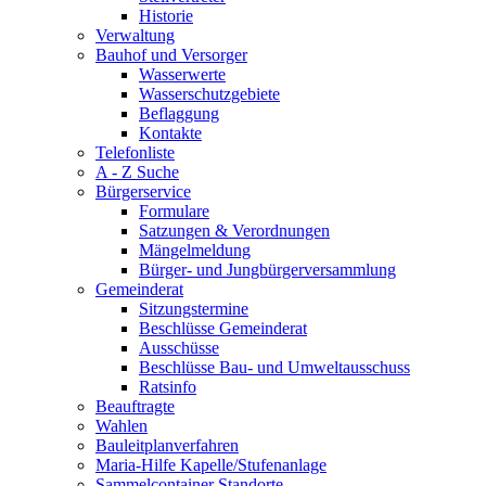
Historie
Verwaltung
Bauhof und Versorger
Wasserwerte
Wasserschutzgebiete
Beflaggung
Kontakte
Telefonliste
A - Z Suche
Bürgerservice
Formulare
Satzungen & Verordnungen
Mängelmeldung
Bürger- und Jungbürgerversammlung
Gemeinderat
Sitzungstermine
Beschlüsse Gemeinderat
Ausschüsse
Beschlüsse Bau- und Umweltausschuss
Ratsinfo
Beauftragte
Wahlen
Bauleitplanverfahren
Maria-Hilfe Kapelle/Stufenanlage
Sammelcontainer Standorte