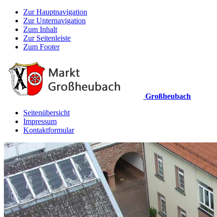
Zur Hauptnavigation
Zur Unternavigation
Zum Inhalt
Zur Seitenleiste
Zum Footer
Großheubach
Seitenübersicht
Impressum
Kontaktformular