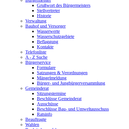
Bürgermeister
Grußwort des Bürgermeisters
Stellvertreter
Historie
Verwaltung
Bauhof und Versorger
Wasserwerte
Wasserschutzgebiete
Beflaggung
Kontakte
Telefonliste
A - Z Suche
Bürgerservice
Formulare
Satzungen & Verordnungen
Mängelmeldung
Bürger- und Jungbürgerversammlung
Gemeinderat
Sitzungstermine
Beschlüsse Gemeinderat
Ausschüsse
Beschlüsse Bau- und Umweltausschuss
Ratsinfo
Beauftragte
Wahlen