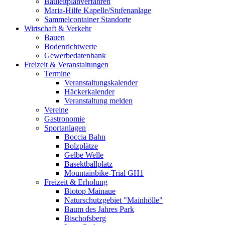
Bauleitplanverfahren
Maria-Hilfe Kapelle/Stufenanlage
Sammelcontainer Standorte
Wirtschaft & Verkehr
Bauen
Bodenrichtwerte
Gewerbedatenbank
Freizeit & Veranstaltungen
Termine
Veranstaltungskalender
Häckerkalender
Veranstaltung melden
Vereine
Gastronomie
Sportanlagen
Boccia Bahn
Bolzplätze
Gelbe Welle
Basektballplatz
Mountainbike-Trial GH1
Freizeit & Erholung
Biotop Mainaue
Naturschutzgebiet "Mainhölle"
Baum des Jahres Park
Bischofsberg