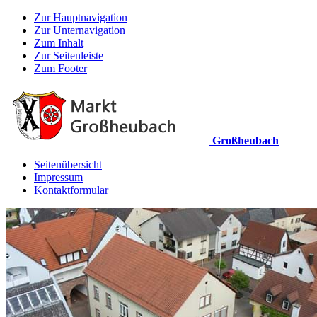
Zur Hauptnavigation
Zur Unternavigation
Zum Inhalt
Zur Seitenleiste
Zum Footer
Großheubach
Seitenübersicht
Impressum
Kontaktformular