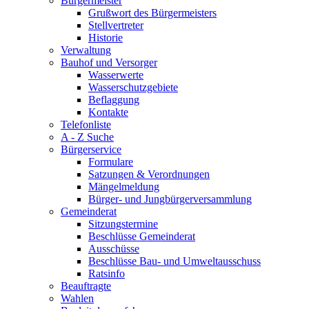
Bürgermeister
Grußwort des Bürgermeisters
Stellvertreter
Historie
Verwaltung
Bauhof und Versorger
Wasserwerte
Wasserschutzgebiete
Beflaggung
Kontakte
Telefonliste
A - Z Suche
Bürgerservice
Formulare
Satzungen & Verordnungen
Mängelmeldung
Bürger- und Jungbürgerversammlung
Gemeinderat
Sitzungstermine
Beschlüsse Gemeinderat
Ausschüsse
Beschlüsse Bau- und Umweltausschuss
Ratsinfo
Beauftragte
Wahlen