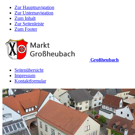
Zur Hauptnavigation
Zur Unternavigation
Zum Inhalt
Zur Seitenleiste
Zum Footer
Großheubach
Seitenübersicht
Impressum
Kontaktformular