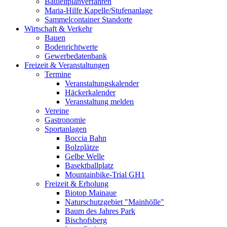
Bauleitplanverfahren
Maria-Hilfe Kapelle/Stufenanlage
Sammelcontainer Standorte
Wirtschaft & Verkehr
Bauen
Bodenrichtwerte
Gewerbedatenbank
Freizeit & Veranstaltungen
Termine
Veranstaltungskalender
Häckerkalender
Veranstaltung melden
Vereine
Gastronomie
Sportanlagen
Boccia Bahn
Bolzplätze
Gelbe Welle
Basektballplatz
Mountainbike-Trial GH1
Freizeit & Erholung
Biotop Mainaue
Naturschutzgebiet "Mainhölle"
Baum des Jahres Park
Bischofsberg