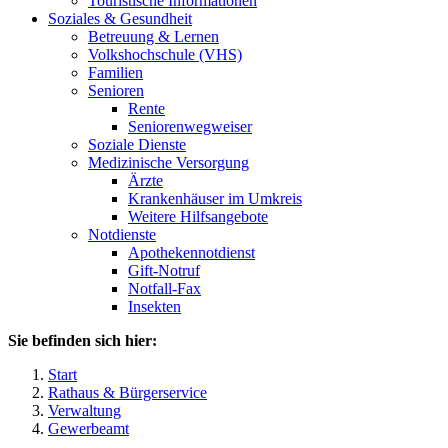
Touristische Informationen
Soziales & Gesundheit
Betreuung & Lernen
Volkshochschule (VHS)
Familien
Senioren
Rente
Seniorenwegweiser
Soziale Dienste
Medizinische Versorgung
Ärzte
Krankenhäuser im Umkreis
Weitere Hilfsangebote
Notdienste
Apothekennotdienst
Gift-Notruf
Notfall-Fax
Insekten
Sie befinden sich hier:
Start
Rathaus & Bürgerservice
Verwaltung
Gewerbeamt