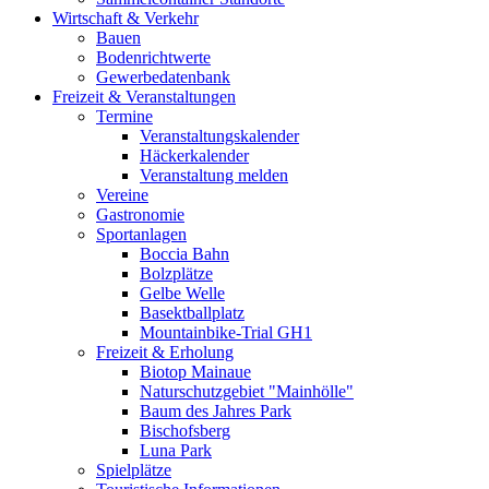
Wirtschaft & Verkehr
Bauen
Bodenrichtwerte
Gewerbedatenbank
Freizeit & Veranstaltungen
Termine
Veranstaltungskalender
Häckerkalender
Veranstaltung melden
Vereine
Gastronomie
Sportanlagen
Boccia Bahn
Bolzplätze
Gelbe Welle
Basektballplatz
Mountainbike-Trial GH1
Freizeit & Erholung
Biotop Mainaue
Naturschutzgebiet "Mainhölle"
Baum des Jahres Park
Bischofsberg
Luna Park
Spielplätze