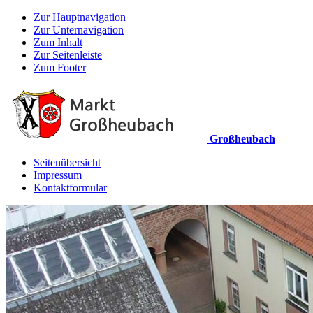
Zur Hauptnavigation
Zur Unternavigation
Zum Inhalt
Zur Seitenleiste
Zum Footer
Großheubach
Seitenübersicht
Impressum
Kontaktformular