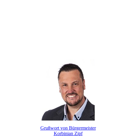
Grußwort von Bürgermeister
Korbinian Zipf