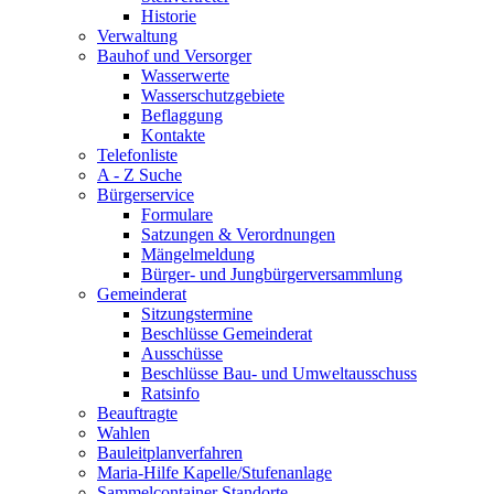
Historie
Verwaltung
Bauhof und Versorger
Wasserwerte
Wasserschutzgebiete
Beflaggung
Kontakte
Telefonliste
A - Z Suche
Bürgerservice
Formulare
Satzungen & Verordnungen
Mängelmeldung
Bürger- und Jungbürgerversammlung
Gemeinderat
Sitzungstermine
Beschlüsse Gemeinderat
Ausschüsse
Beschlüsse Bau- und Umweltausschuss
Ratsinfo
Beauftragte
Wahlen
Bauleitplanverfahren
Maria-Hilfe Kapelle/Stufenanlage
Sammelcontainer Standorte