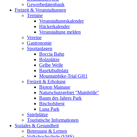
Gewerbedatenbank
Freizeit & Veranstaltungen
Termine
Veranstaltungskalender
Häckerkalender
Veranstaltung melden
Vereine
Gastronomie
Sportanlagen
Boccia Bahn
Bolzplätze
Gelbe Welle
Basektballplatz
Mountainbike-Trial GH1
Freizeit & Erholung
Biotop Mainaue
Naturschutzgebiet "Mainhölle"
Baum des Jahres Park
Bischofsberg
Luna Park
Spielplätze
Touristische Informationen
Soziales & Gesundheit
Betreuung & Lernen
Volkshochschule (VHS)