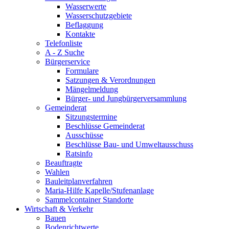
Wasserwerte
Wasserschutzgebiete
Beflaggung
Kontakte
Telefonliste
A - Z Suche
Bürgerservice
Formulare
Satzungen & Verordnungen
Mängelmeldung
Bürger- und Jungbürgerversammlung
Gemeinderat
Sitzungstermine
Beschlüsse Gemeinderat
Ausschüsse
Beschlüsse Bau- und Umweltausschuss
Ratsinfo
Beauftragte
Wahlen
Bauleitplanverfahren
Maria-Hilfe Kapelle/Stufenanlage
Sammelcontainer Standorte
Wirtschaft & Verkehr
Bauen
Bodenrichtwerte