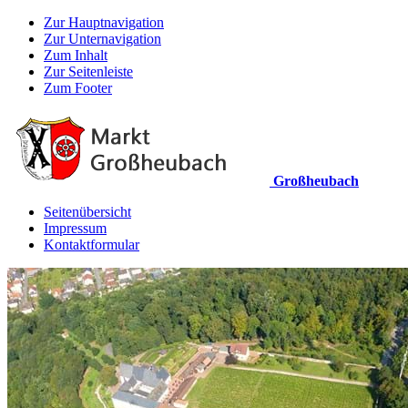
Zur Hauptnavigation
Zur Unternavigation
Zum Inhalt
Zur Seitenleiste
Zum Footer
Großheubach
Seitenübersicht
Impressum
Kontaktformular