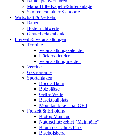
Bauleitplanverfahren
Maria-Hilfe Kapelle/Stufenanlage
Sammelcontainer Standorte
Wirtschaft & Verkehr
Bauen
Bodenrichtwerte
Gewerbedatenbank
Freizeit & Veranstaltungen
Termine
Veranstaltungskalender
Häckerkalender
Veranstaltung melden
Vereine
Gastronomie
Sportanlagen
Boccia Bahn
Bolzplätze
Gelbe Welle
Basektballplatz
Mountainbike-Trial GH1
Freizeit & Erholung
Biotop Mainaue
Naturschutzgebiet "Mainhölle"
Baum des Jahres Park
Bischofsberg