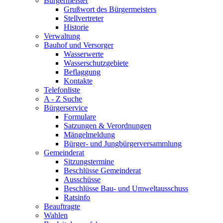
Bürgermeister
Grußwort des Bürgermeisters
Stellvertreter
Historie
Verwaltung
Bauhof und Versorger
Wasserwerte
Wasserschutzgebiete
Beflaggung
Kontakte
Telefonliste
A - Z Suche
Bürgerservice
Formulare
Satzungen & Verordnungen
Mängelmeldung
Bürger- und Jungbürgerversammlung
Gemeinderat
Sitzungstermine
Beschlüsse Gemeinderat
Ausschüsse
Beschlüsse Bau- und Umweltausschuss
Ratsinfo
Beauftragte
Wahlen