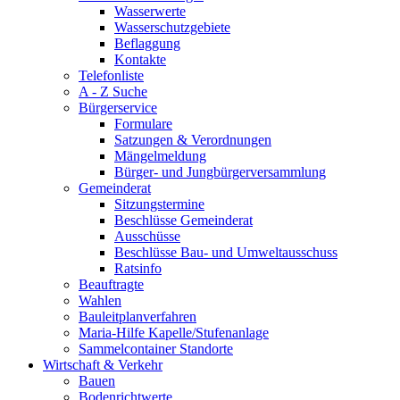
Wasserwerte
Wasserschutzgebiete
Beflaggung
Kontakte
Telefonliste
A - Z Suche
Bürgerservice
Formulare
Satzungen & Verordnungen
Mängelmeldung
Bürger- und Jungbürgerversammlung
Gemeinderat
Sitzungstermine
Beschlüsse Gemeinderat
Ausschüsse
Beschlüsse Bau- und Umweltausschuss
Ratsinfo
Beauftragte
Wahlen
Bauleitplanverfahren
Maria-Hilfe Kapelle/Stufenanlage
Sammelcontainer Standorte
Wirtschaft & Verkehr
Bauen
Bodenrichtwerte