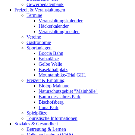
Gewerbedatenbank
Freizeit & Veranstaltungen
Termine
Veranstaltungskalender
Häckerkalender
Veranstaltung melden
Vereine
Gastronomie
Sportanlagen
Boccia Bahn
Bolzplätze
Gelbe Welle
Basektballplatz
Mountainbike-Trial GH1
Freizeit & Erholung
Biotop Mainaue
Naturschutzgebiet "Mainhölle"
Baum des Jahres Park
Bischofsberg
Luna Park
Spielplätze
Touristische Informationen
Soziales & Gesundheit
Betreuung & Lernen
Volkshochschule (VHS)