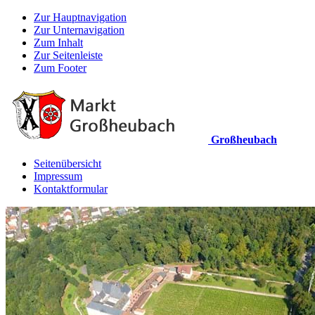
Zur Hauptnavigation
Zur Unternavigation
Zum Inhalt
Zur Seitenleiste
Zum Footer
Großheubach
Seitenübersicht
Impressum
Kontaktformular