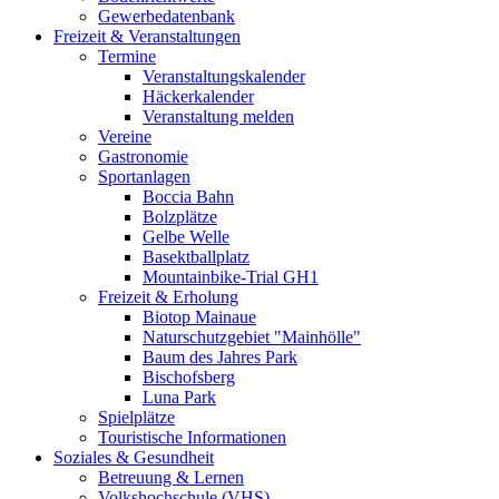
Gewerbedatenbank
Freizeit & Veranstaltungen
Termine
Veranstaltungskalender
Häckerkalender
Veranstaltung melden
Vereine
Gastronomie
Sportanlagen
Boccia Bahn
Bolzplätze
Gelbe Welle
Basektballplatz
Mountainbike-Trial GH1
Freizeit & Erholung
Biotop Mainaue
Naturschutzgebiet "Mainhölle"
Baum des Jahres Park
Bischofsberg
Luna Park
Spielplätze
Touristische Informationen
Soziales & Gesundheit
Betreuung & Lernen
Volkshochschule (VHS)