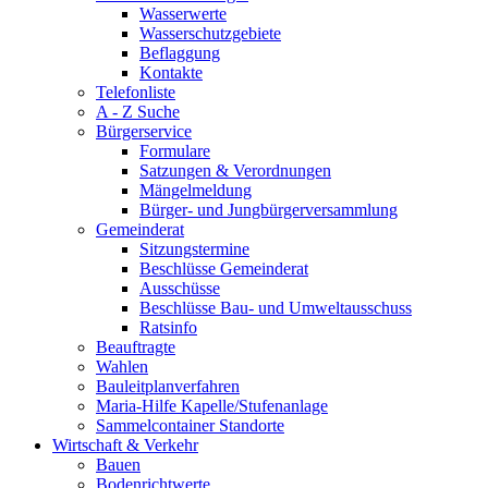
Wasserwerte
Wasserschutzgebiete
Beflaggung
Kontakte
Telefonliste
A - Z Suche
Bürgerservice
Formulare
Satzungen & Verordnungen
Mängelmeldung
Bürger- und Jungbürgerversammlung
Gemeinderat
Sitzungstermine
Beschlüsse Gemeinderat
Ausschüsse
Beschlüsse Bau- und Umweltausschuss
Ratsinfo
Beauftragte
Wahlen
Bauleitplanverfahren
Maria-Hilfe Kapelle/Stufenanlage
Sammelcontainer Standorte
Wirtschaft & Verkehr
Bauen
Bodenrichtwerte