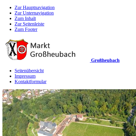
Zur Hauptnavigation
Zur Unternavigation
Zum Inhalt
Zur Seitenleiste
Zum Footer
Großheubach
Seitenübersicht
Impressum
Kontaktformular