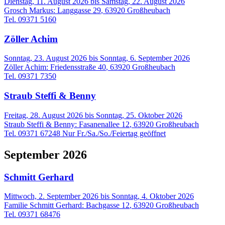
Dienstag, 11. August 2026
bis
Samstag, 22. August 2026
Grosch Markus
:
Langgasse 29
,
63920
Großheubach
Tel. 09371 5160
Zöller Achim
Sonntag, 23. August 2026
bis
Sonntag, 6. September 2026
Zöller Achim
:
Friedensstraße 40
,
63920
Großheubach
Tel. 09371 7350
Straub Steffi & Benny
Freitag, 28. August 2026
bis
Sonntag, 25. Oktober 2026
Straub Steffi & Benny
:
Fasanenallee 12
,
63920
Großheubach
Tel. 09371 67248 Nur Fr./Sa./So./Feiertag geöffnet
September 2026
Schmitt Gerhard
Mittwoch, 2. September 2026
bis
Sonntag, 4. Oktober 2026
Familie Schmitt Gerhard
:
Bachgasse 12
,
63920
Großheubach
Tel. 09371 68476