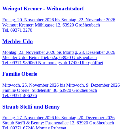
Weingut Kremer - Weihnachtsdorf
Freitag, 20. November 2026
bis
Sonntag, 22. November 2026
Weingut Kremer
:
Mühlgasse 12
,
63920
Großheubach
Tel. 09371 3270
Mechler Udo
Montag, 23. November 2026
bis
Montag, 28. Dezember 2026
Mechler Udo
:
Beim Trieb 62a
,
63920
Großheubach
Tel. 09371 989069 Nur montags ab 17:00 Uhr geöffnet
Familie Oberle
Mittwoch, 25. November 2026
bis
Mittwoch, 9. Dezember 2026
Familie Oberle
:
Sudetenstr. 36
,
63920
Großheubach
Tel. 09371 406276
Straub Steffi und Benny
Freitag, 27. November 2026
bis
Sonntag, 20. Dezember 2026
Straub Steffi & Benny
:
Fasanenallee 12
,
63920
Großheubach
Tel. 09371 67248 Montag Ruhetag