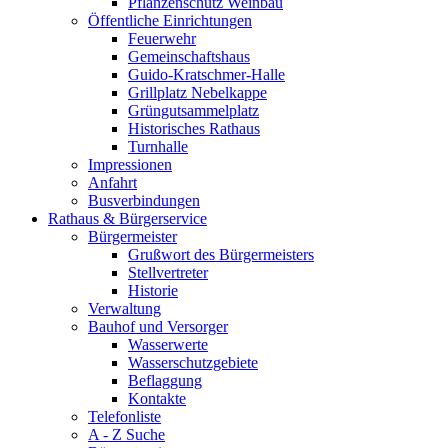
Pflanzenschutz Weinbau
Öffentliche Einrichtungen
Feuerwehr
Gemeinschaftshaus
Guido-Kratschmer-Halle
Grillplatz Nebelkappe
Grüngutsammelplatz
Historisches Rathaus
Turnhalle
Impressionen
Anfahrt
Busverbindungen
Rathaus & Bürgerservice
Bürgermeister
Grußwort des Bürgermeisters
Stellvertreter
Historie
Verwaltung
Bauhof und Versorger
Wasserwerte
Wasserschutzgebiete
Beflaggung
Kontakte
Telefonliste
A - Z Suche