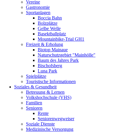
Vereine
Gastronomie
Sportanlagen
Boccia Bahn
Bolzplätze
Gelbe Welle
Basektballplatz
Mountainbike-Trial GH1
Freizeit & Erholung
Biotop Mainaue
Naturschutzgebiet "Mainhölle"
Baum des Jahres Park
Bischofsberg
Luna Park
Spielplätze
Touristische Informationen
Soziales & Gesundheit
Betreuung & Lernen
Volkshochschule (VHS)
Familien
Senioren
Rente
Seniorenwegweiser
Soziale Dienste
Medizinische Versorgung