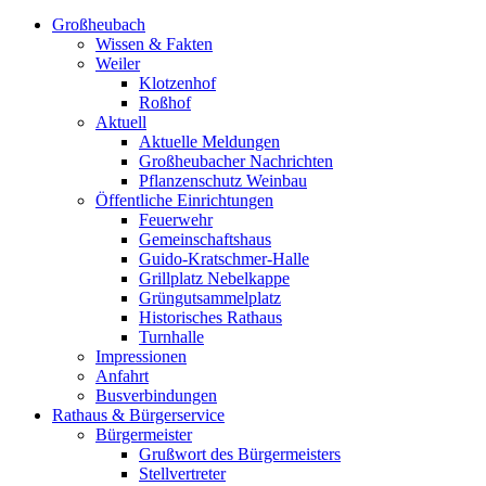
Großheubach
Wissen & Fakten
Weiler
Klotzenhof
Roßhof
Aktuell
Aktuelle Meldungen
Großheubacher Nachrichten
Pflanzenschutz Weinbau
Öffentliche Einrichtungen
Feuerwehr
Gemeinschaftshaus
Guido-Kratschmer-Halle
Grillplatz Nebelkappe
Grüngutsammelplatz
Historisches Rathaus
Turnhalle
Impressionen
Anfahrt
Busverbindungen
Rathaus & Bürgerservice
Bürgermeister
Grußwort des Bürgermeisters
Stellvertreter