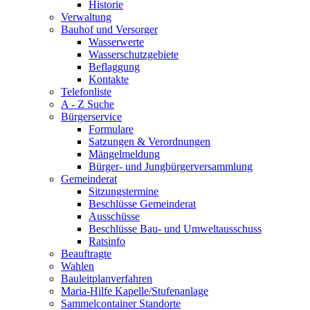
Historie
Verwaltung
Bauhof und Versorger
Wasserwerte
Wasserschutzgebiete
Beflaggung
Kontakte
Telefonliste
A - Z Suche
Bürgerservice
Formulare
Satzungen & Verordnungen
Mängelmeldung
Bürger- und Jungbürgerversammlung
Gemeinderat
Sitzungstermine
Beschlüsse Gemeinderat
Ausschüsse
Beschlüsse Bau- und Umweltausschuss
Ratsinfo
Beauftragte
Wahlen
Bauleitplanverfahren
Maria-Hilfe Kapelle/Stufenanlage
Sammelcontainer Standorte