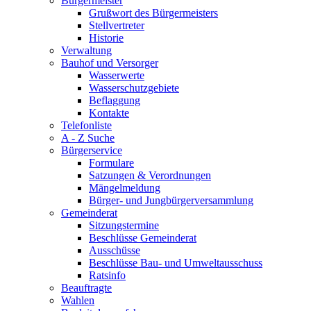
Bürgermeister
Grußwort des Bürgermeisters
Stellvertreter
Historie
Verwaltung
Bauhof und Versorger
Wasserwerte
Wasserschutzgebiete
Beflaggung
Kontakte
Telefonliste
A - Z Suche
Bürgerservice
Formulare
Satzungen & Verordnungen
Mängelmeldung
Bürger- und Jungbürgerversammlung
Gemeinderat
Sitzungstermine
Beschlüsse Gemeinderat
Ausschüsse
Beschlüsse Bau- und Umweltausschuss
Ratsinfo
Beauftragte
Wahlen