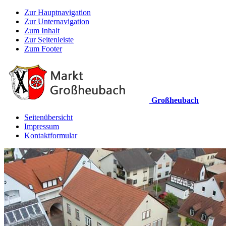
Zur Hauptnavigation
Zur Unternavigation
Zum Inhalt
Zur Seitenleiste
Zum Footer
Großheubach
Seitenübersicht
Impressum
Kontaktformular