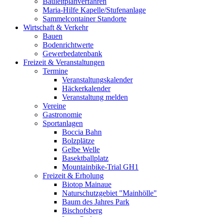
Bauleitplanverfahren
Maria-Hilfe Kapelle/Stufenanlage
Sammelcontainer Standorte
Wirtschaft & Verkehr
Bauen
Bodenrichtwerte
Gewerbedatenbank
Freizeit & Veranstaltungen
Termine
Veranstaltungskalender
Häckerkalender
Veranstaltung melden
Vereine
Gastronomie
Sportanlagen
Boccia Bahn
Bolzplätze
Gelbe Welle
Basektballplatz
Mountainbike-Trial GH1
Freizeit & Erholung
Biotop Mainaue
Naturschutzgebiet "Mainhölle"
Baum des Jahres Park
Bischofsberg