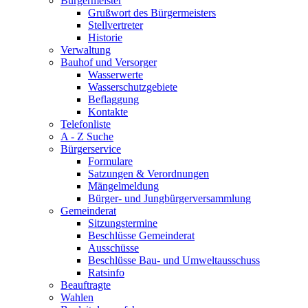
Bürgermeister
Grußwort des Bürgermeisters
Stellvertreter
Historie
Verwaltung
Bauhof und Versorger
Wasserwerte
Wasserschutzgebiete
Beflaggung
Kontakte
Telefonliste
A - Z Suche
Bürgerservice
Formulare
Satzungen & Verordnungen
Mängelmeldung
Bürger- und Jungbürgerversammlung
Gemeinderat
Sitzungstermine
Beschlüsse Gemeinderat
Ausschüsse
Beschlüsse Bau- und Umweltausschuss
Ratsinfo
Beauftragte
Wahlen