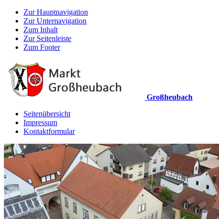
Zur Hauptnavigation
Zur Unternavigation
Zum Inhalt
Zur Seitenleiste
Zum Footer
Großheubach
Seitenübersicht
Impressum
Kontaktformular