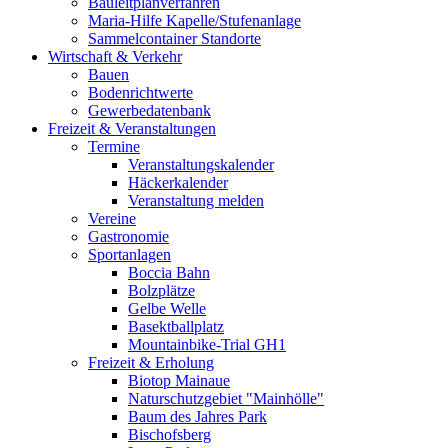
Bauleitplanverfahren
Maria-Hilfe Kapelle/Stufenanlage
Sammelcontainer Standorte
Wirtschaft & Verkehr
Bauen
Bodenrichtwerte
Gewerbedatenbank
Freizeit & Veranstaltungen
Termine
Veranstaltungskalender
Häckerkalender
Veranstaltung melden
Vereine
Gastronomie
Sportanlagen
Boccia Bahn
Bolzplätze
Gelbe Welle
Basektballplatz
Mountainbike-Trial GH1
Freizeit & Erholung
Biotop Mainaue
Naturschutzgebiet "Mainhölle"
Baum des Jahres Park
Bischofsberg