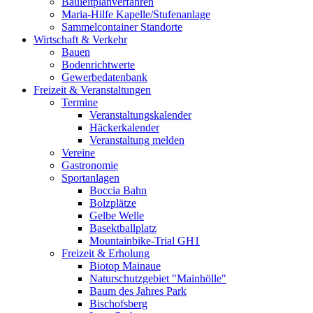
Bauleitplanverfahren
Maria-Hilfe Kapelle/Stufenanlage
Sammelcontainer Standorte
Wirtschaft & Verkehr
Bauen
Bodenrichtwerte
Gewerbedatenbank
Freizeit & Veranstaltungen
Termine
Veranstaltungskalender
Häckerkalender
Veranstaltung melden
Vereine
Gastronomie
Sportanlagen
Boccia Bahn
Bolzplätze
Gelbe Welle
Basektballplatz
Mountainbike-Trial GH1
Freizeit & Erholung
Biotop Mainaue
Naturschutzgebiet "Mainhölle"
Baum des Jahres Park
Bischofsberg