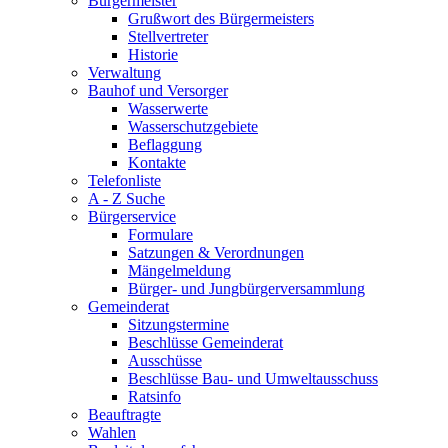
Bürgermeister
Grußwort des Bürgermeisters
Stellvertreter
Historie
Verwaltung
Bauhof und Versorger
Wasserwerte
Wasserschutzgebiete
Beflaggung
Kontakte
Telefonliste
A - Z Suche
Bürgerservice
Formulare
Satzungen & Verordnungen
Mängelmeldung
Bürger- und Jungbürgerversammlung
Gemeinderat
Sitzungstermine
Beschlüsse Gemeinderat
Ausschüsse
Beschlüsse Bau- und Umweltausschuss
Ratsinfo
Beauftragte
Wahlen