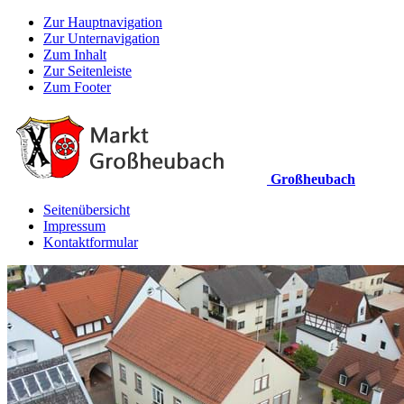
Zur Hauptnavigation
Zur Unternavigation
Zum Inhalt
Zur Seitenleiste
Zum Footer
Großheubach
Seitenübersicht
Impressum
Kontaktformular