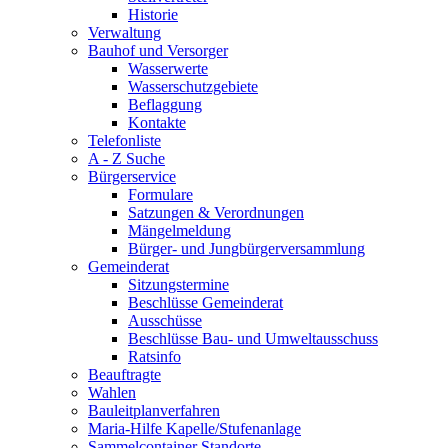
Historie
Verwaltung
Bauhof und Versorger
Wasserwerte
Wasserschutzgebiete
Beflaggung
Kontakte
Telefonliste
A - Z Suche
Bürgerservice
Formulare
Satzungen & Verordnungen
Mängelmeldung
Bürger- und Jungbürgerversammlung
Gemeinderat
Sitzungstermine
Beschlüsse Gemeinderat
Ausschüsse
Beschlüsse Bau- und Umweltausschuss
Ratsinfo
Beauftragte
Wahlen
Bauleitplanverfahren
Maria-Hilfe Kapelle/Stufenanlage
Sammelcontainer Standorte