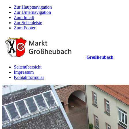
Zur Hauptnavigation
Zur Unternavigation
Zum Inhalt
Zur Seitenleiste
Zum Footer
Großheubach
Seitenübersicht
Impressum
Kontaktformular