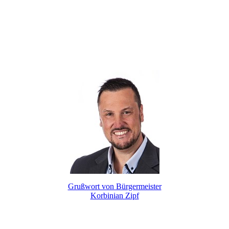
Grußwort von Bürgermeister
Korbinian Zipf