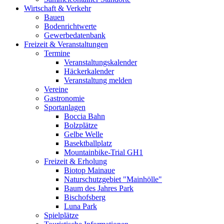
Wirtschaft & Verkehr
Bauen
Bodenrichtwerte
Gewerbedatenbank
Freizeit & Veranstaltungen
Termine
Veranstaltungskalender
Häckerkalender
Veranstaltung melden
Vereine
Gastronomie
Sportanlagen
Boccia Bahn
Bolzplätze
Gelbe Welle
Basektballplatz
Mountainbike-Trial GH1
Freizeit & Erholung
Biotop Mainaue
Naturschutzgebiet "Mainhölle"
Baum des Jahres Park
Bischofsberg
Luna Park
Spielplätze