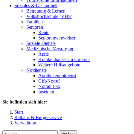
Touristische Informationen
Soziales & Gesundheit
Betreuung & Lernen
Volkshochschule (VHS)
Familien
Senioren
Rente
Seniorenwegweiser
Soziale Dienste
Medizinische Versorgung
Ärzte
Krankenhäuser im Umkreis
Weitere Hilfsangebote
Notdienste
Apothekennotdienst
Gift-Notruf
Notfall-Fax
Insekten
Sie befinden sich hier:
Start
Rathaus & Bürgerservice
Verwaltung
Suchen