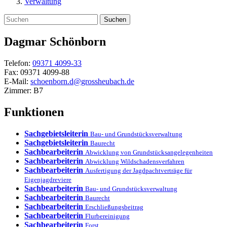
Verwaltung
Suchen
Dagmar
Schönborn
Telefon:
09371 4099-33
Fax:
09371 4099-88
E-Mail:
schoenborn.d@grossheubach.de
Zimmer:
B7
Funktionen
Sachgebietsleiterin
Bau- und Grundstücksverwaltung
Sachgebietsleiterin
Baurecht
Sachbearbeiterin
Abwicklung von Grundstücksangelegenheiten
Sachbearbeiterin
Abwicklung Wildschadensverfahren
Sachbearbeiterin
Ausfertigung der Jagdpachtverträge für
Eigenjagdreviere
Sachbearbeiterin
Bau- und Grundstücksverwaltung
Sachbearbeiterin
Baurecht
Sachbearbeiterin
Erschließungsbeitrag
Sachbearbeiterin
Flurbereinigung
Sachbearbeiterin
Forst