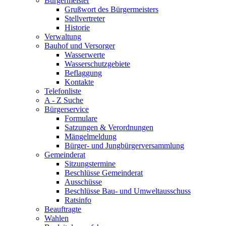
Bürgermeister
Grußwort des Bürgermeisters
Stellvertreter
Historie
Verwaltung
Bauhof und Versorger
Wasserwerte
Wasserschutzgebiete
Beflaggung
Kontakte
Telefonliste
A - Z Suche
Bürgerservice
Formulare
Satzungen & Verordnungen
Mängelmeldung
Bürger- und Jungbürgerversammlung
Gemeinderat
Sitzungstermine
Beschlüsse Gemeinderat
Ausschüsse
Beschlüsse Bau- und Umweltausschuss
Ratsinfo
Beauftragte
Wahlen