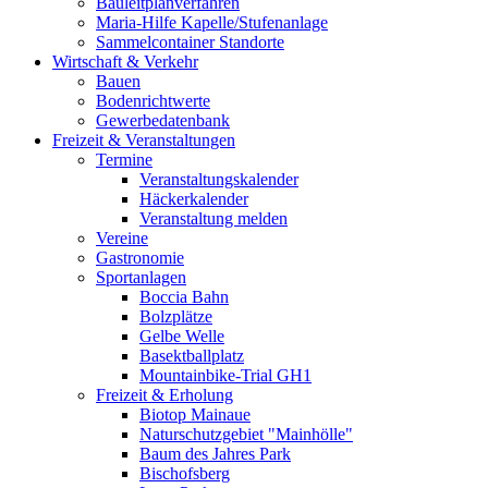
Bauleitplanverfahren
Maria-Hilfe Kapelle/Stufenanlage
Sammelcontainer Standorte
Wirtschaft & Verkehr
Bauen
Bodenrichtwerte
Gewerbedatenbank
Freizeit & Veranstaltungen
Termine
Veranstaltungskalender
Häckerkalender
Veranstaltung melden
Vereine
Gastronomie
Sportanlagen
Boccia Bahn
Bolzplätze
Gelbe Welle
Basektballplatz
Mountainbike-Trial GH1
Freizeit & Erholung
Biotop Mainaue
Naturschutzgebiet "Mainhölle"
Baum des Jahres Park
Bischofsberg