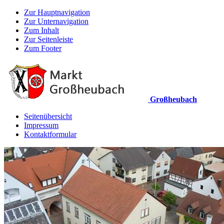
Zur Hauptnavigation
Zur Unternavigation
Zum Inhalt
Zur Seitenleiste
Zum Footer
Großheubach
Seitenübersicht
Impressum
Kontaktformular