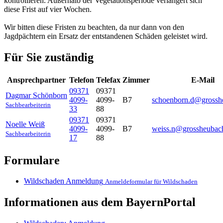
kontrollieren. Außerhalb der Vegetationsperiode verlängert sich
diese Frist auf vier Wochen.
Wir bitten diese Fristen zu beachten, da nur dann von den
Jagdpächtern ein Ersatz der entstandenen Schäden geleistet wird.
Für Sie zuständig
Ansprechpartner
Telefon
Telefax
Zimmer
E-Mail
09371
09371
Dagmar
Schönborn
4099-
4099-
B7
schoenborn.d@grossh
Sachbearbeiterin
33
88
09371
09371
Noelle
Weiß
4099-
4099-
B7
weiss.n@grossheubac
Sachbearbeiterin
17
88
Formulare
Wildschaden Anmeldung
Anmeldeformular für Wildschaden
Informationen aus dem BayernPortal