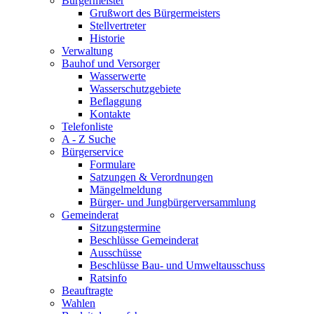
Bürgermeister
Grußwort des Bürgermeisters
Stellvertreter
Historie
Verwaltung
Bauhof und Versorger
Wasserwerte
Wasserschutzgebiete
Beflaggung
Kontakte
Telefonliste
A - Z Suche
Bürgerservice
Formulare
Satzungen & Verordnungen
Mängelmeldung
Bürger- und Jungbürgerversammlung
Gemeinderat
Sitzungstermine
Beschlüsse Gemeinderat
Ausschüsse
Beschlüsse Bau- und Umweltausschuss
Ratsinfo
Beauftragte
Wahlen