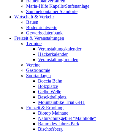
Bauleitplanverfahren
Maria-Hilfe Kapelle/Stufenanlage
Sammelcontainer Standorte
Wirtschaft & Verkehr
Bauen
Bodenrichtwerte
Gewerbedatenbank
Freizeit & Veranstaltungen
Termine
Veranstaltungskalender
Häckerkalender
Veranstaltung melden
Vereine
Gastronomie
Sportanlagen
Boccia Bahn
Bolzplätze
Gelbe Welle
Basektballplatz
Mountainbike-Trial GH1
Freizeit & Erholung
Biotop Mainaue
Naturschutzgebiet "Mainhölle"
Baum des Jahres Park
Bischofsberg