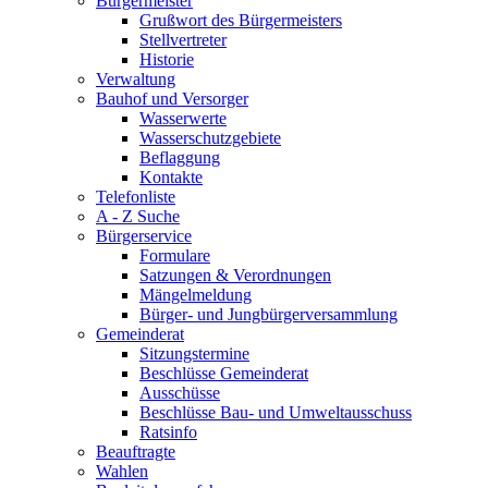
Bürgermeister
Grußwort des Bürgermeisters
Stellvertreter
Historie
Verwaltung
Bauhof und Versorger
Wasserwerte
Wasserschutzgebiete
Beflaggung
Kontakte
Telefonliste
A - Z Suche
Bürgerservice
Formulare
Satzungen & Verordnungen
Mängelmeldung
Bürger- und Jungbürgerversammlung
Gemeinderat
Sitzungstermine
Beschlüsse Gemeinderat
Ausschüsse
Beschlüsse Bau- und Umweltausschuss
Ratsinfo
Beauftragte
Wahlen