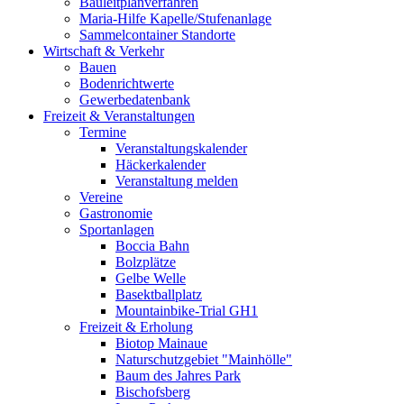
Bauleitplanverfahren
Maria-Hilfe Kapelle/Stufenanlage
Sammelcontainer Standorte
Wirtschaft & Verkehr
Bauen
Bodenrichtwerte
Gewerbedatenbank
Freizeit & Veranstaltungen
Termine
Veranstaltungskalender
Häckerkalender
Veranstaltung melden
Vereine
Gastronomie
Sportanlagen
Boccia Bahn
Bolzplätze
Gelbe Welle
Basektballplatz
Mountainbike-Trial GH1
Freizeit & Erholung
Biotop Mainaue
Naturschutzgebiet "Mainhölle"
Baum des Jahres Park
Bischofsberg