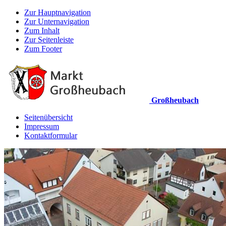
Zur Hauptnavigation
Zur Unternavigation
Zum Inhalt
Zur Seitenleiste
Zum Footer
Großheubach
Seitenübersicht
Impressum
Kontaktformular