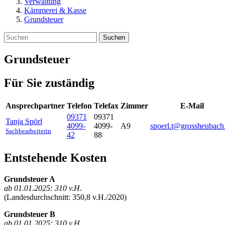
Verwaltung
Kämmerei & Kasse
Grundsteuer
Suchen
Grundsteuer
Für Sie zuständig
Ansprechpartner
Telefon
Telefax
Zimmer
E-Mail
09371
09371
Tanja
Spörl
4099-
4099-
A9
spoerl.t@grossheubach
Sachbearbeiterin
42
88
Entstehende Kosten
Grundsteuer A
ab 01.01.2025: 310 v.H.
(Landesdurchschnitt: 350,8 v.H./2020)
Grundsteuer B
ab 01.01.2025: 310 v.H.