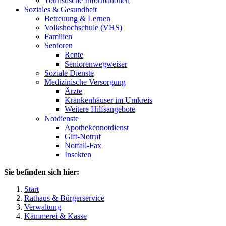
Touristische Informationen
Soziales & Gesundheit
Betreuung & Lernen
Volkshochschule (VHS)
Familien
Senioren
Rente
Seniorenwegweiser
Soziale Dienste
Medizinische Versorgung
Ärzte
Krankenhäuser im Umkreis
Weitere Hilfsangebote
Notdienste
Apothekennotdienst
Gift-Notruf
Notfall-Fax
Insekten
Sie befinden sich hier:
Start
Rathaus & Bürgerservice
Verwaltung
Kämmerei & Kasse