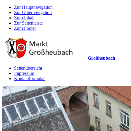
Zur Hauptnavigation
Zur Unternavigation
Zum Inhalt
Zur Seitenleiste
Zum Footer
Großheubach
Seitenübersicht
Impressum
Kontaktformular