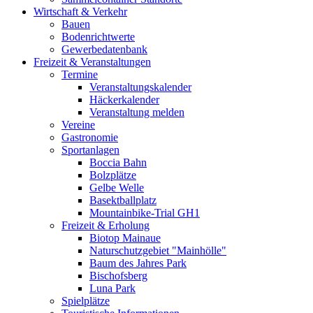
Wirtschaft & Verkehr
Bauen
Bodenrichtwerte
Gewerbedatenbank
Freizeit & Veranstaltungen
Termine
Veranstaltungskalender
Häckerkalender
Veranstaltung melden
Vereine
Gastronomie
Sportanlagen
Boccia Bahn
Bolzplätze
Gelbe Welle
Basektballplatz
Mountainbike-Trial GH1
Freizeit & Erholung
Biotop Mainaue
Naturschutzgebiet "Mainhölle"
Baum des Jahres Park
Bischofsberg
Luna Park
Spielplätze