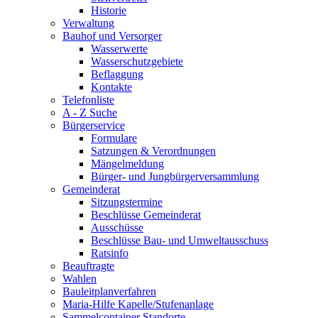
Historie
Verwaltung
Bauhof und Versorger
Wasserwerte
Wasserschutzgebiete
Beflaggung
Kontakte
Telefonliste
A - Z Suche
Bürgerservice
Formulare
Satzungen & Verordnungen
Mängelmeldung
Bürger- und Jungbürgerversammlung
Gemeinderat
Sitzungstermine
Beschlüsse Gemeinderat
Ausschüsse
Beschlüsse Bau- und Umweltausschuss
Ratsinfo
Beauftragte
Wahlen
Bauleitplanverfahren
Maria-Hilfe Kapelle/Stufenanlage
Sammelcontainer Standorte