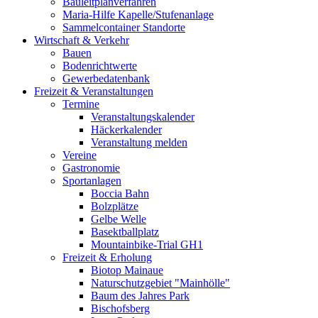
Bauleitplanverfahren
Maria-Hilfe Kapelle/Stufenanlage
Sammelcontainer Standorte
Wirtschaft & Verkehr
Bauen
Bodenrichtwerte
Gewerbedatenbank
Freizeit & Veranstaltungen
Termine
Veranstaltungskalender
Häckerkalender
Veranstaltung melden
Vereine
Gastronomie
Sportanlagen
Boccia Bahn
Bolzplätze
Gelbe Welle
Basektballplatz
Mountainbike-Trial GH1
Freizeit & Erholung
Biotop Mainaue
Naturschutzgebiet "Mainhölle"
Baum des Jahres Park
Bischofsberg