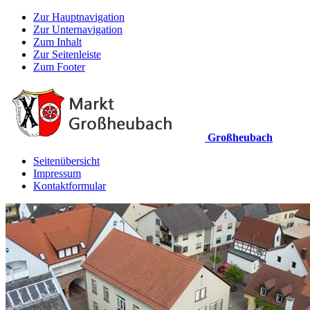
Zur Hauptnavigation
Zur Unternavigation
Zum Inhalt
Zur Seitenleiste
Zum Footer
Großheubach
Seitenübersicht
Impressum
Kontaktformular