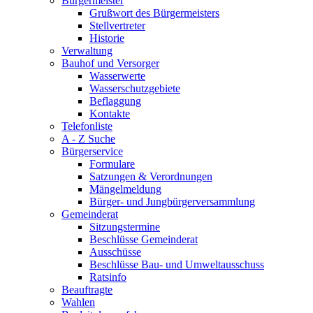
Bürgermeister
Grußwort des Bürgermeisters
Stellvertreter
Historie
Verwaltung
Bauhof und Versorger
Wasserwerte
Wasserschutzgebiete
Beflaggung
Kontakte
Telefonliste
A - Z Suche
Bürgerservice
Formulare
Satzungen & Verordnungen
Mängelmeldung
Bürger- und Jungbürgerversammlung
Gemeinderat
Sitzungstermine
Beschlüsse Gemeinderat
Ausschüsse
Beschlüsse Bau- und Umweltausschuss
Ratsinfo
Beauftragte
Wahlen