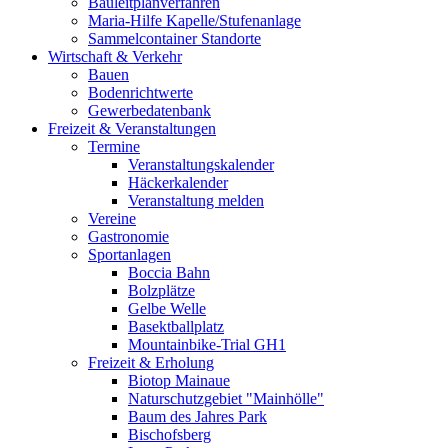
Bauleitplanverfahren
Maria-Hilfe Kapelle/Stufenanlage
Sammelcontainer Standorte
Wirtschaft & Verkehr
Bauen
Bodenrichtwerte
Gewerbedatenbank
Freizeit & Veranstaltungen
Termine
Veranstaltungskalender
Häckerkalender
Veranstaltung melden
Vereine
Gastronomie
Sportanlagen
Boccia Bahn
Bolzplätze
Gelbe Welle
Basektballplatz
Mountainbike-Trial GH1
Freizeit & Erholung
Biotop Mainaue
Naturschutzgebiet "Mainhölle"
Baum des Jahres Park
Bischofsberg