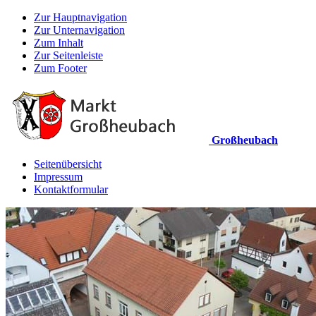
Zur Hauptnavigation
Zur Unternavigation
Zum Inhalt
Zur Seitenleiste
Zum Footer
Großheubach
Seitenübersicht
Impressum
Kontaktformular