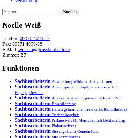
Verwaltung
Suchen
Noelle
Weiß
Telefon:
09371 4099-17
Fax:
09371 4099-88
E-Mail:
weiss.n@grossheubach.de
Zimmer:
B7
Funktionen
Sachbearbeiterin
Abwicklung Wildschadensverfahren
Sachbearbeiterin
Ausfertigung der Jagdpachtverträge für
Eigenjagdreviere
Sachbearbeiterin
Ausnahmegenehmigungen nach der StVO
Sachbearbeiterin
Beschilderung
Sachbearbeiterin
Halten gefährlicher Tiere (z. B. Kampfhunde)
Sachbearbeiterin
Obdachlosigkeit
Sachbearbeiterin
Parkausweis für Menschen mit Behinderung
Sachbearbeiterin
Plakatwerbung
Sachbearbeiterin
Sitzungsdienst Gemeinderat
Sachbearbeiterin
Straßenreinigung