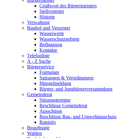
Bürgermeister
Grußwort des Bürgermeisters
Stellvertreter
Historie
Verwaltung
Bauhof und Versorger
Wasserwerte
Wasserschutzgebiete
Beflaggung
Kontakte
Telefonliste
A - Z Suche
Bürgerservice
Formulare
Satzungen & Verordnungen
Mängelmeldung
Bürger- und Jungbürgerversammlung
Gemeinderat
Sitzungstermine
Beschlüsse Gemeinderat
Ausschüsse
Beschlüsse Bau- und Umweltausschuss
Ratsinfo
Beauftragte
Wahlen