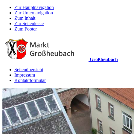
Zur Hauptnavigation
Zur Unternavigation
Zum Inhalt
Zur Seitenleiste
Zum Footer
Großheubach
Seitenübersicht
Impressum
Kontaktformular