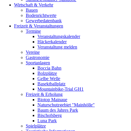
Wirtschaft & Verkehr
Bauen
Bodenrichtwerte
Gewerbedatenbank
Freizeit & Veranstaltungen
Termine
Veranstaltungskalender
Häckerkalender
Veranstaltung melden
Vereine
Gastronomie
Sportanlagen
Boccia Bahn
Bolzplätze
Gelbe Welle
Basektballplatz
Mountainbike-Trial GH1
Freizeit & Erholung
Biotop Mainaue
Naturschutzgebiet "Mainhölle"
Baum des Jahres Park
Bischofsberg
Luna Park
Spielplätze