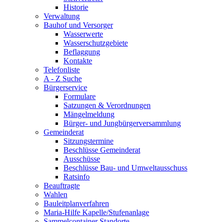
Historie
Verwaltung
Bauhof und Versorger
Wasserwerte
Wasserschutzgebiete
Beflaggung
Kontakte
Telefonliste
A - Z Suche
Bürgerservice
Formulare
Satzungen & Verordnungen
Mängelmeldung
Bürger- und Jungbürgerversammlung
Gemeinderat
Sitzungstermine
Beschlüsse Gemeinderat
Ausschüsse
Beschlüsse Bau- und Umweltausschuss
Ratsinfo
Beauftragte
Wahlen
Bauleitplanverfahren
Maria-Hilfe Kapelle/Stufenanlage
Sammelcontainer Standorte