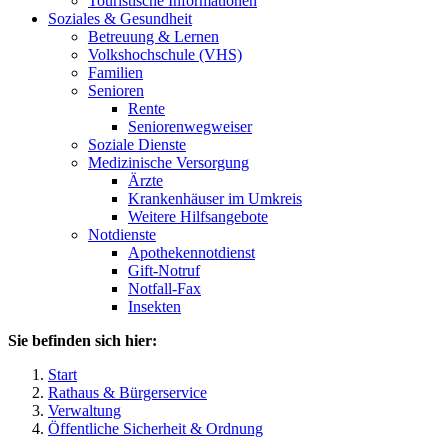
Touristische Informationen
Soziales & Gesundheit
Betreuung & Lernen
Volkshochschule (VHS)
Familien
Senioren
Rente
Seniorenwegweiser
Soziale Dienste
Medizinische Versorgung
Ärzte
Krankenhäuser im Umkreis
Weitere Hilfsangebote
Notdienste
Apothekennotdienst
Gift-Notruf
Notfall-Fax
Insekten
Sie befinden sich hier:
Start
Rathaus & Bürgerservice
Verwaltung
Öffentliche Sicherheit & Ordnung