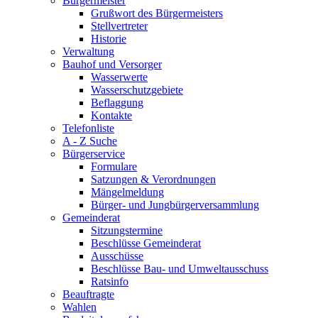
Bürgermeister
Grußwort des Bürgermeisters
Stellvertreter
Historie
Verwaltung
Bauhof und Versorger
Wasserwerte
Wasserschutzgebiete
Beflaggung
Kontakte
Telefonliste
A - Z Suche
Bürgerservice
Formulare
Satzungen & Verordnungen
Mängelmeldung
Bürger- und Jungbürgerversammlung
Gemeinderat
Sitzungstermine
Beschlüsse Gemeinderat
Ausschüsse
Beschlüsse Bau- und Umweltausschuss
Ratsinfo
Beauftragte
Wahlen