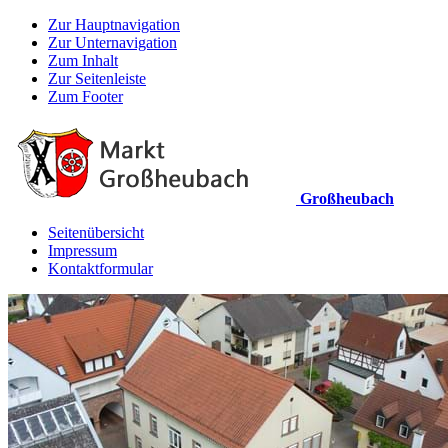
Zur Hauptnavigation
Zur Unternavigation
Zum Inhalt
Zur Seitenleiste
Zum Footer
Großheubach
Seitenübersicht
Impressum
Kontaktformular