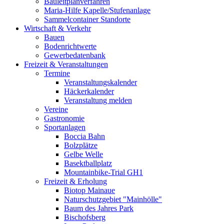
Bauleitplanverfahren
Maria-Hilfe Kapelle/Stufenanlage
Sammelcontainer Standorte
Wirtschaft & Verkehr
Bauen
Bodenrichtwerte
Gewerbedatenbank
Freizeit & Veranstaltungen
Termine
Veranstaltungskalender
Häckerkalender
Veranstaltung melden
Vereine
Gastronomie
Sportanlagen
Boccia Bahn
Bolzplätze
Gelbe Welle
Basektballplatz
Mountainbike-Trial GH1
Freizeit & Erholung
Biotop Mainaue
Naturschutzgebiet "Mainhölle"
Baum des Jahres Park
Bischofsberg