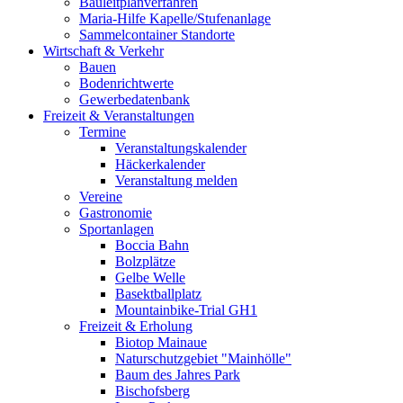
Bauleitplanverfahren
Maria-Hilfe Kapelle/Stufenanlage
Sammelcontainer Standorte
Wirtschaft & Verkehr
Bauen
Bodenrichtwerte
Gewerbedatenbank
Freizeit & Veranstaltungen
Termine
Veranstaltungskalender
Häckerkalender
Veranstaltung melden
Vereine
Gastronomie
Sportanlagen
Boccia Bahn
Bolzplätze
Gelbe Welle
Basektballplatz
Mountainbike-Trial GH1
Freizeit & Erholung
Biotop Mainaue
Naturschutzgebiet "Mainhölle"
Baum des Jahres Park
Bischofsberg