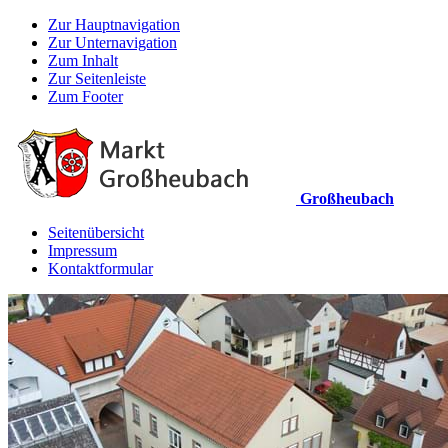
Zur Hauptnavigation
Zur Unternavigation
Zum Inhalt
Zur Seitenleiste
Zum Footer
Großheubach
Seitenübersicht
Impressum
Kontaktformular