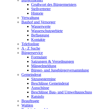
Bürgermeister
Grußwort des Bürgermeisters
Stellvertreter
Historie
Verwaltung
Bauhof und Versorger
Wasserwerte
Wasserschutzgebiete
Beflaggung
Kontakte
Telefonliste
A - Z Suche
Bürgerservice
Formulare
Satzungen & Verordnungen
Mängelmeldung
Bürger- und Jungbürgerversammlung
Gemeinderat
Sitzungstermine
Beschlüsse Gemeinderat
Ausschüsse
Beschlüsse Bau- und Umweltausschuss
Ratsinfo
Beauftragte
Wahlen