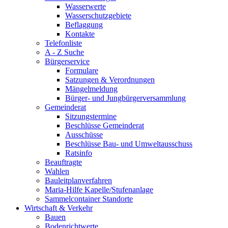
Wasserwerte
Wasserschutzgebiete
Beflaggung
Kontakte
Telefonliste
A - Z Suche
Bürgerservice
Formulare
Satzungen & Verordnungen
Mängelmeldung
Bürger- und Jungbürgerversammlung
Gemeinderat
Sitzungstermine
Beschlüsse Gemeinderat
Ausschüsse
Beschlüsse Bau- und Umweltausschuss
Ratsinfo
Beauftragte
Wahlen
Bauleitplanverfahren
Maria-Hilfe Kapelle/Stufenanlage
Sammelcontainer Standorte
Wirtschaft & Verkehr
Bauen
Bodenrichtwerte