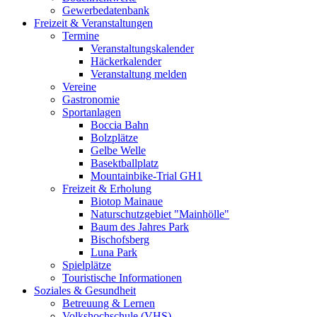
Gewerbedatenbank
Freizeit & Veranstaltungen
Termine
Veranstaltungskalender
Häckerkalender
Veranstaltung melden
Vereine
Gastronomie
Sportanlagen
Boccia Bahn
Bolzplätze
Gelbe Welle
Basektballplatz
Mountainbike-Trial GH1
Freizeit & Erholung
Biotop Mainaue
Naturschutzgebiet "Mainhölle"
Baum des Jahres Park
Bischofsberg
Luna Park
Spielplätze
Touristische Informationen
Soziales & Gesundheit
Betreuung & Lernen
Volkshochschule (VHS)