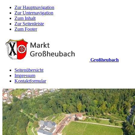
Zur Hauptnavigation
Zur Unternavigation
Zum Inhalt
Zur Seitenleiste
Zum Footer
Großheubach
Seitenübersicht
Impressum
Kontaktformular