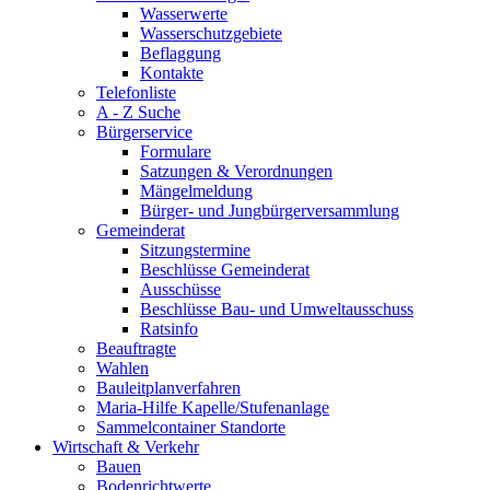
Wasserwerte
Wasserschutzgebiete
Beflaggung
Kontakte
Telefonliste
A - Z Suche
Bürgerservice
Formulare
Satzungen & Verordnungen
Mängelmeldung
Bürger- und Jungbürgerversammlung
Gemeinderat
Sitzungstermine
Beschlüsse Gemeinderat
Ausschüsse
Beschlüsse Bau- und Umweltausschuss
Ratsinfo
Beauftragte
Wahlen
Bauleitplanverfahren
Maria-Hilfe Kapelle/Stufenanlage
Sammelcontainer Standorte
Wirtschaft & Verkehr
Bauen
Bodenrichtwerte