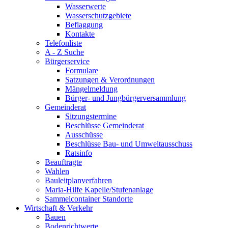
Wasserwerte
Wasserschutzgebiete
Beflaggung
Kontakte
Telefonliste
A - Z Suche
Bürgerservice
Formulare
Satzungen & Verordnungen
Mängelmeldung
Bürger- und Jungbürgerversammlung
Gemeinderat
Sitzungstermine
Beschlüsse Gemeinderat
Ausschüsse
Beschlüsse Bau- und Umweltausschuss
Ratsinfo
Beauftragte
Wahlen
Bauleitplanverfahren
Maria-Hilfe Kapelle/Stufenanlage
Sammelcontainer Standorte
Wirtschaft & Verkehr
Bauen
Bodenrichtwerte