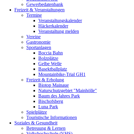
Gewerbedatenbank
Freizeit & Veranstaltungen
Termine
Veranstaltungskalender
Häckerkalender
Veranstaltung melden
Vereine
Gastronomie
Sportanlagen
Boccia Bahn
Bolzplätze
Gelbe Welle
Basektballplatz
Mountainbike-Trial GH1
Freizeit & Erholung
Biotop Mainaue
Naturschutzgebiet "Mainhölle"
Baum des Jahres Park
Bischofsberg
Luna Park
Spielplätze
Touristische Informationen
Soziales & Gesundheit
Betreuung & Lernen
Volkshochschule (VHS)