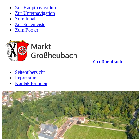
Zur Hauptnavigation
Zur Unternavigation
Zum Inhalt
Zur Seitenleiste
Zum Footer
Großheubach
Seitenübersicht
Impressum
Kontaktformular