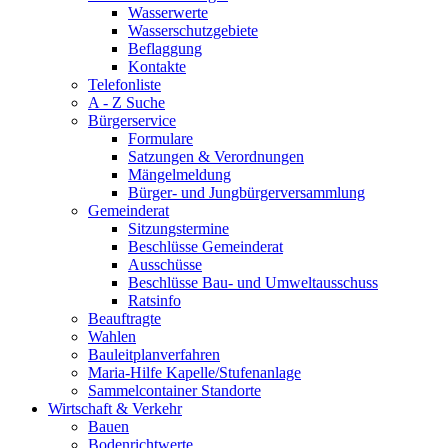
Wasserwerte
Wasserschutzgebiete
Beflaggung
Kontakte
Telefonliste
A - Z Suche
Bürgerservice
Formulare
Satzungen & Verordnungen
Mängelmeldung
Bürger- und Jungbürgerversammlung
Gemeinderat
Sitzungstermine
Beschlüsse Gemeinderat
Ausschüsse
Beschlüsse Bau- und Umweltausschuss
Ratsinfo
Beauftragte
Wahlen
Bauleitplanverfahren
Maria-Hilfe Kapelle/Stufenanlage
Sammelcontainer Standorte
Wirtschaft & Verkehr
Bauen
Bodenrichtwerte