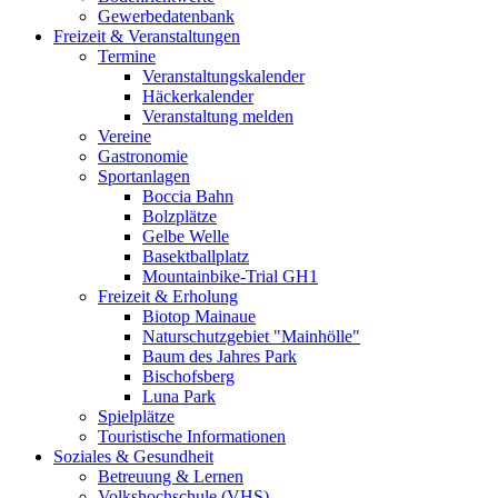
Gewerbedatenbank
Freizeit & Veranstaltungen
Termine
Veranstaltungskalender
Häckerkalender
Veranstaltung melden
Vereine
Gastronomie
Sportanlagen
Boccia Bahn
Bolzplätze
Gelbe Welle
Basektballplatz
Mountainbike-Trial GH1
Freizeit & Erholung
Biotop Mainaue
Naturschutzgebiet "Mainhölle"
Baum des Jahres Park
Bischofsberg
Luna Park
Spielplätze
Touristische Informationen
Soziales & Gesundheit
Betreuung & Lernen
Volkshochschule (VHS)