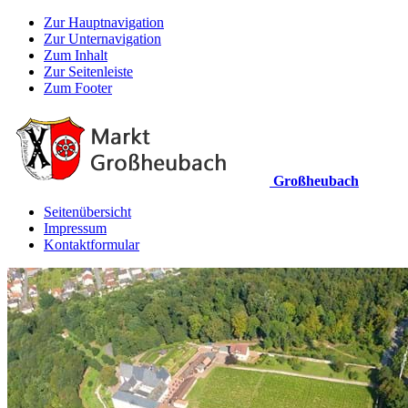
Zur Hauptnavigation
Zur Unternavigation
Zum Inhalt
Zur Seitenleiste
Zum Footer
Großheubach
Seitenübersicht
Impressum
Kontaktformular