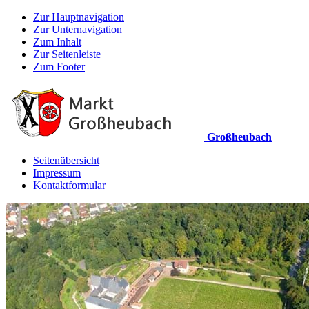
Zur Hauptnavigation
Zur Unternavigation
Zum Inhalt
Zur Seitenleiste
Zum Footer
Großheubach
Seitenübersicht
Impressum
Kontaktformular