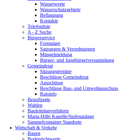
Wasserwerte
Wasserschutzgebiete
Beflaggung
Kontakte
Telefonliste
A - Z Suche
Bürgerservice
Formulare
Satzungen & Verordnungen
Mängelmeldung
Bürger- und Jungbürgerversammlung
Gemeinderat
Sitzungstermine
Beschlüsse Gemeinderat
Ausschüsse
Beschlüsse Bau- und Umweltausschuss
Ratsinfo
Beauftragte
Wahlen
Bauleitplanverfahren
Maria-Hilfe Kapelle/Stufenanlage
Sammelcontainer Standorte
Wirtschaft & Verkehr
Bauen
Bodenrichtwerte