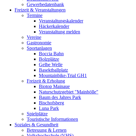
Gewerbedatenbank
Freizeit & Veranstaltungen
Termine
Veranstaltungskalender
Häckerkalender
Veranstaltung melden
Vereine
Gastronomie
Sportanlagen
Boccia Bahn
Bolzplätze
Gelbe Welle
Basektballplatz
Mountainbike-Trial GH1
Freizeit & Erholung
Biotop Mainaue
Naturschutzgebiet "Mainhölle"
Baum des Jahres Park
Bischofsberg
Luna Park
Spielplätze
Touristische Informationen
Soziales & Gesundheit
Betreuung & Lernen
Volkshochschule (VHS)