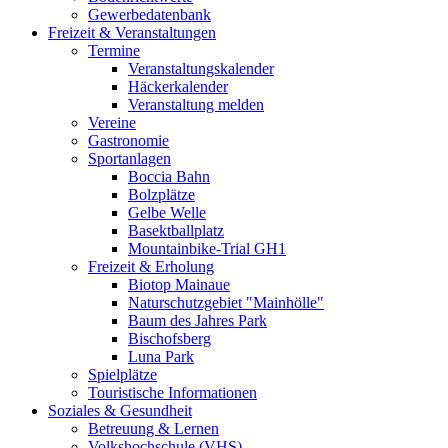
Gewerbedatenbank
Freizeit & Veranstaltungen
Termine
Veranstaltungskalender
Häckerkalender
Veranstaltung melden
Vereine
Gastronomie
Sportanlagen
Boccia Bahn
Bolzplätze
Gelbe Welle
Basektballplatz
Mountainbike-Trial GH1
Freizeit & Erholung
Biotop Mainaue
Naturschutzgebiet "Mainhölle"
Baum des Jahres Park
Bischofsberg
Luna Park
Spielplätze
Touristische Informationen
Soziales & Gesundheit
Betreuung & Lernen
Volkshochschule (VHS)