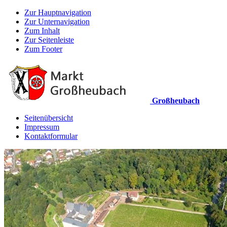
Zur Hauptnavigation
Zur Unternavigation
Zum Inhalt
Zur Seitenleiste
Zum Footer
Großheubach
Seitenübersicht
Impressum
Kontaktformular