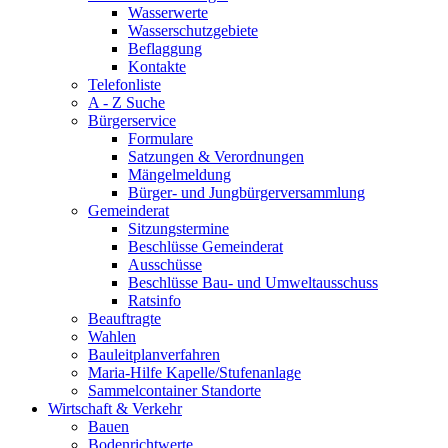
Wasserwerte
Wasserschutzgebiete
Beflaggung
Kontakte
Telefonliste
A - Z Suche
Bürgerservice
Formulare
Satzungen & Verordnungen
Mängelmeldung
Bürger- und Jungbürgerversammlung
Gemeinderat
Sitzungstermine
Beschlüsse Gemeinderat
Ausschüsse
Beschlüsse Bau- und Umweltausschuss
Ratsinfo
Beauftragte
Wahlen
Bauleitplanverfahren
Maria-Hilfe Kapelle/Stufenanlage
Sammelcontainer Standorte
Wirtschaft & Verkehr
Bauen
Bodenrichtwerte