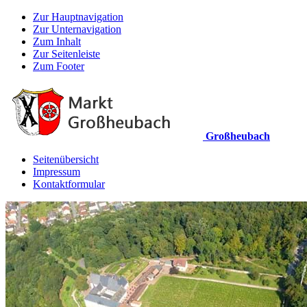
Zur Hauptnavigation
Zur Unternavigation
Zum Inhalt
Zur Seitenleiste
Zum Footer
Großheubach
Seitenübersicht
Impressum
Kontaktformular