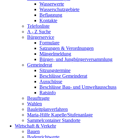
Wasserwerte
Wasserschutzgebiete
Beflaggung
Kontakte
Telefonliste
A - Z Suche
Bürgerservice
Formulare
Satzungen & Verordnungen
Mängelmeldung
Bürger- und Jungbürgerversammlung
Gemeinderat
Sitzungstermine
Beschlüsse Gemeinderat
Ausschüsse
Beschlüsse Bau- und Umweltausschuss
Ratsinfo
Beauftragte
Wahlen
Bauleitplanverfahren
Maria-Hilfe Kapelle/Stufenanlage
Sammelcontainer Standorte
Wirtschaft & Verkehr
Bauen
Bodenrichtwerte