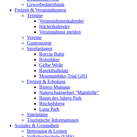
Gewerbedatenbank
Freizeit & Veranstaltungen
Termine
Veranstaltungskalender
Häckerkalender
Veranstaltung melden
Vereine
Gastronomie
Sportanlagen
Boccia Bahn
Bolzplätze
Gelbe Welle
Basektballplatz
Mountainbike-Trial GH1
Freizeit & Erholung
Biotop Mainaue
Naturschutzgebiet "Mainhölle"
Baum des Jahres Park
Bischofsberg
Luna Park
Spielplätze
Touristische Informationen
Soziales & Gesundheit
Betreuung & Lernen
Volkshochschule (VHS)