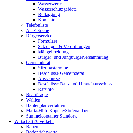
Wasserwerte
Wasserschutzgebiete
Beflaggung
Kontakte
Telefonliste
A - Z Suche
Bürgerservice
Formulare
Satzungen & Verordnungen
Mängelmeldung
Bürger- und Jungbürgerversammlung
Gemeinderat
Sitzungstermine
Beschlüsse Gemeinderat
Ausschüsse
Beschlüsse Bau- und Umweltausschuss
Ratsinfo
Beauftragte
Wahlen
Bauleitplanverfahren
Maria-Hilfe Kapelle/Stufenanlage
Sammelcontainer Standorte
Wirtschaft & Verkehr
Bauen
Bodenrichtwerte