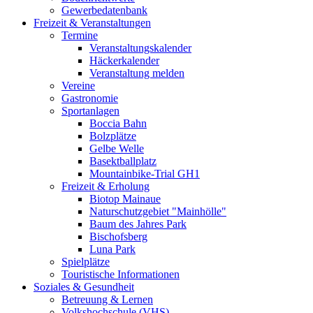
Gewerbedatenbank
Freizeit & Veranstaltungen
Termine
Veranstaltungskalender
Häckerkalender
Veranstaltung melden
Vereine
Gastronomie
Sportanlagen
Boccia Bahn
Bolzplätze
Gelbe Welle
Basektballplatz
Mountainbike-Trial GH1
Freizeit & Erholung
Biotop Mainaue
Naturschutzgebiet "Mainhölle"
Baum des Jahres Park
Bischofsberg
Luna Park
Spielplätze
Touristische Informationen
Soziales & Gesundheit
Betreuung & Lernen
Volkshochschule (VHS)