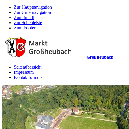
Zur Hauptnavigation
Zur Unternavigation
Zum Inhalt
Zur Seitenleiste
Zum Footer
Großheubach
Seitenübersicht
Impressum
Kontaktformular