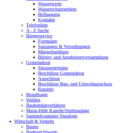
Wasserwerte
Wasserschutzgebiete
Beflaggung
Kontakte
Telefonliste
A - Z Suche
Bürgerservice
Formulare
Satzungen & Verordnungen
Mängelmeldung
Bürger- und Jungbürgerversammlung
Gemeinderat
Sitzungstermine
Beschlüsse Gemeinderat
Ausschüsse
Beschlüsse Bau- und Umweltausschuss
Ratsinfo
Beauftragte
Wahlen
Bauleitplanverfahren
Maria-Hilfe Kapelle/Stufenanlage
Sammelcontainer Standorte
Wirtschaft & Verkehr
Bauen
Bodenrichtwerte