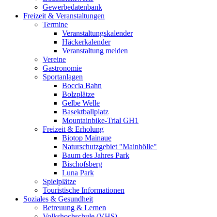
Gewerbedatenbank
Freizeit & Veranstaltungen
Termine
Veranstaltungskalender
Häckerkalender
Veranstaltung melden
Vereine
Gastronomie
Sportanlagen
Boccia Bahn
Bolzplätze
Gelbe Welle
Basektballplatz
Mountainbike-Trial GH1
Freizeit & Erholung
Biotop Mainaue
Naturschutzgebiet "Mainhölle"
Baum des Jahres Park
Bischofsberg
Luna Park
Spielplätze
Touristische Informationen
Soziales & Gesundheit
Betreuung & Lernen
Volkshochschule (VHS)