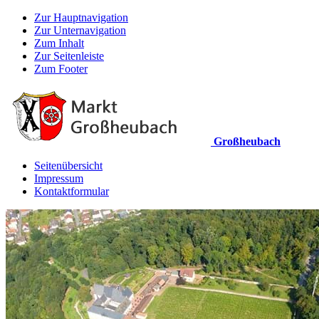
Zur Hauptnavigation
Zur Unternavigation
Zum Inhalt
Zur Seitenleiste
Zum Footer
Großheubach
Seitenübersicht
Impressum
Kontaktformular