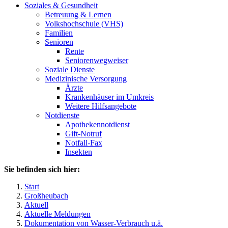
Soziales & Gesundheit
Betreuung & Lernen
Volkshochschule (VHS)
Familien
Senioren
Rente
Seniorenwegweiser
Soziale Dienste
Medizinische Versorgung
Ärzte
Krankenhäuser im Umkreis
Weitere Hilfsangebote
Notdienste
Apothekennotdienst
Gift-Notruf
Notfall-Fax
Insekten
Sie befinden sich hier:
Start
Großheubach
Aktuell
Aktuelle Meldungen
Dokumentation von Wasser-Verbrauch u.ä.