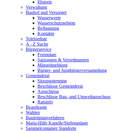
Historie
Verwaltung
Bauhof und Versorger
Wasserwerte
Wasserschutzgebiete
Beflaggung
Kontakte
Telefonliste
A - Z Suche
Bürgerservice
Formulare
Satzungen & Verordnungen
Mängelmeldung
Bürger- und Jungbürgerversammlung
Gemeinderat
Sitzungstermine
Beschlüsse Gemeinderat
Ausschüsse
Beschlüsse Bau- und Umweltausschuss
Ratsinfo
Beauftragte
Wahlen
Bauleitplanverfahren
Maria-Hilfe Kapelle/Stufenanlage
Sammelcontainer Standorte