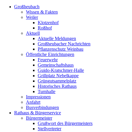
Großheubach
Wissen & Fakten
Weiler
Klotzenhof
Roßhof
Aktuell
Aktuelle Meldungen
Großheubacher Nachrichten
Pflanzenschutz Weinbau
Öffentliche Einrichtungen
Feuerwehr
Gemeinschaftshaus
Guido-Kratschmer-Halle
Grillplatz Nebelkappe
Grüngutsammelplatz
Historisches Rathaus
Turnhalle
Impressionen
Anfahrt
Busverbindungen
Rathaus & Bürgerservice
Bürgermeister
Grußwort des Bürgermeisters
Stellvertreter