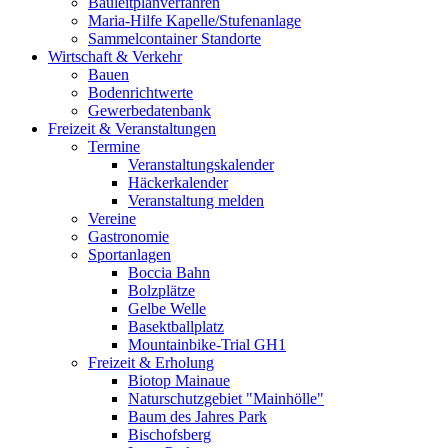
Bauleitplanverfahren
Maria-Hilfe Kapelle/Stufenanlage
Sammelcontainer Standorte
Wirtschaft & Verkehr
Bauen
Bodenrichtwerte
Gewerbedatenbank
Freizeit & Veranstaltungen
Termine
Veranstaltungskalender
Häckerkalender
Veranstaltung melden
Vereine
Gastronomie
Sportanlagen
Boccia Bahn
Bolzplätze
Gelbe Welle
Basektballplatz
Mountainbike-Trial GH1
Freizeit & Erholung
Biotop Mainaue
Naturschutzgebiet "Mainhölle"
Baum des Jahres Park
Bischofsberg