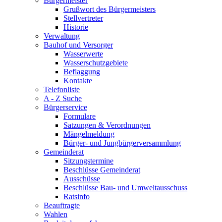
Bürgermeister
Grußwort des Bürgermeisters
Stellvertreter
Historie
Verwaltung
Bauhof und Versorger
Wasserwerte
Wasserschutzgebiete
Beflaggung
Kontakte
Telefonliste
A - Z Suche
Bürgerservice
Formulare
Satzungen & Verordnungen
Mängelmeldung
Bürger- und Jungbürgerversammlung
Gemeinderat
Sitzungstermine
Beschlüsse Gemeinderat
Ausschüsse
Beschlüsse Bau- und Umweltausschuss
Ratsinfo
Beauftragte
Wahlen