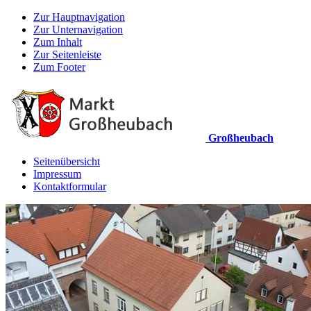
Zur Hauptnavigation
Zur Unternavigation
Zum Inhalt
Zur Seitenleiste
Zum Footer
Großheubach
Seitenübersicht
Impressum
Kontaktformular