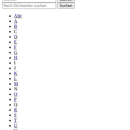
Suchen
Alle
A
B
C
D
E
F
G
H
I
J
K
L
M
N
O
P
Q
R
S
T
U