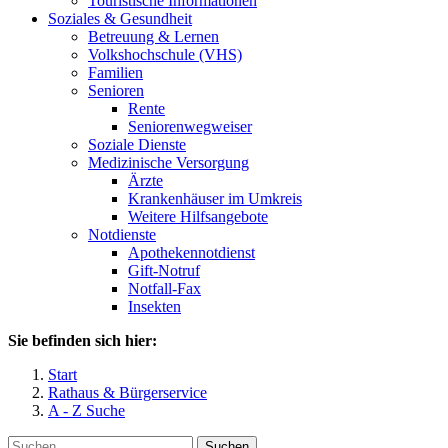
Touristische Informationen
Soziales & Gesundheit
Betreuung & Lernen
Volkshochschule (VHS)
Familien
Senioren
Rente
Seniorenwegweiser
Soziale Dienste
Medizinische Versorgung
Ärzte
Krankenhäuser im Umkreis
Weitere Hilfsangebote
Notdienste
Apothekennotdienst
Gift-Notruf
Notfall-Fax
Insekten
Sie befinden sich hier:
Start
Rathaus & Bürgerservice
A - Z Suche
Suchen