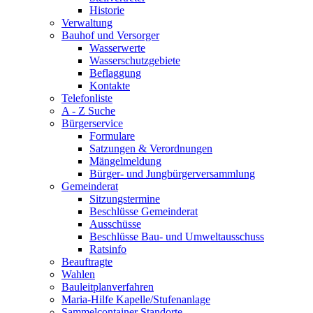
Historie
Verwaltung
Bauhof und Versorger
Wasserwerte
Wasserschutzgebiete
Beflaggung
Kontakte
Telefonliste
A - Z Suche
Bürgerservice
Formulare
Satzungen & Verordnungen
Mängelmeldung
Bürger- und Jungbürgerversammlung
Gemeinderat
Sitzungstermine
Beschlüsse Gemeinderat
Ausschüsse
Beschlüsse Bau- und Umweltausschuss
Ratsinfo
Beauftragte
Wahlen
Bauleitplanverfahren
Maria-Hilfe Kapelle/Stufenanlage
Sammelcontainer Standorte