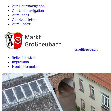
Zur Hauptnavigation
Zur Unternavigation
Zum Inhalt
Zur Seitenleiste
Zum Footer
Großheubach
Seitenübersicht
Impressum
Kontaktformular