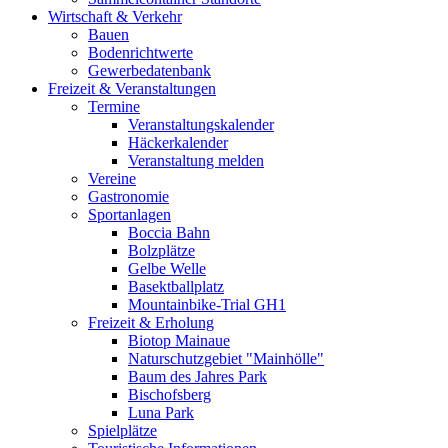
Wirtschaft & Verkehr
Bauen
Bodenrichtwerte
Gewerbedatenbank
Freizeit & Veranstaltungen
Termine
Veranstaltungskalender
Häckerkalender
Veranstaltung melden
Vereine
Gastronomie
Sportanlagen
Boccia Bahn
Bolzplätze
Gelbe Welle
Basektballplatz
Mountainbike-Trial GH1
Freizeit & Erholung
Biotop Mainaue
Naturschutzgebiet "Mainhölle"
Baum des Jahres Park
Bischofsberg
Luna Park
Spielplätze