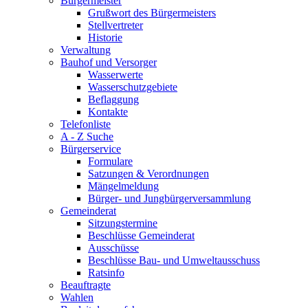
Bürgermeister
Grußwort des Bürgermeisters
Stellvertreter
Historie
Verwaltung
Bauhof und Versorger
Wasserwerte
Wasserschutzgebiete
Beflaggung
Kontakte
Telefonliste
A - Z Suche
Bürgerservice
Formulare
Satzungen & Verordnungen
Mängelmeldung
Bürger- und Jungbürgerversammlung
Gemeinderat
Sitzungstermine
Beschlüsse Gemeinderat
Ausschüsse
Beschlüsse Bau- und Umweltausschuss
Ratsinfo
Beauftragte
Wahlen