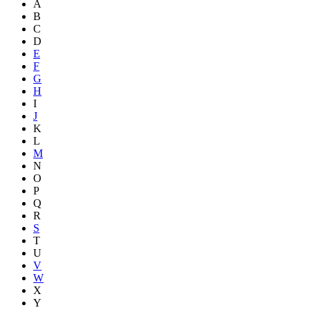
A
B
C
D
E
F
G
H
I
J
K
L
M
N
O
P
Q
R
S
T
U
V
W
X
Y