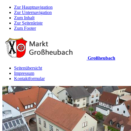
Zur Hauptnavigation
Zur Unternavigation
Zum Inhalt
Zur Seitenleiste
Zum Footer
Großheubach
Seitenübersicht
Impressum
Kontaktformular