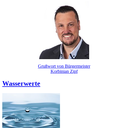
Grußwort von Bürgermeister
Korbinian Zipf
Wasserwerte