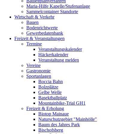
Bauleitplanverfahren
Maria-Hilfe Kapelle/Stufenanlage
Sammelcontainer Standorte
Wirtschaft & Verkehr
Bauen
Bodenrichtwerte
Gewerbedatenbank
Freizeit & Veranstaltungen
Termine
Veranstaltungskalender
Häckerkalender
Veranstaltung melden
Vereine
Gastronomie
Sportanlagen
Boccia Bahn
Bolzplätze
Gelbe Welle
Basektballplatz
Mountainbike-Trial GH1
Freizeit & Erholung
Biotop Mainaue
Naturschutzgebiet "Mainhölle"
Baum des Jahres Park
Bischofsberg