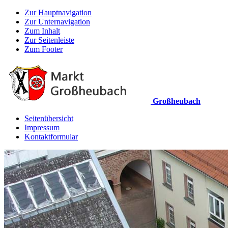
Zur Hauptnavigation
Zur Unternavigation
Zum Inhalt
Zur Seitenleiste
Zum Footer
Großheubach
Seitenübersicht
Impressum
Kontaktformular