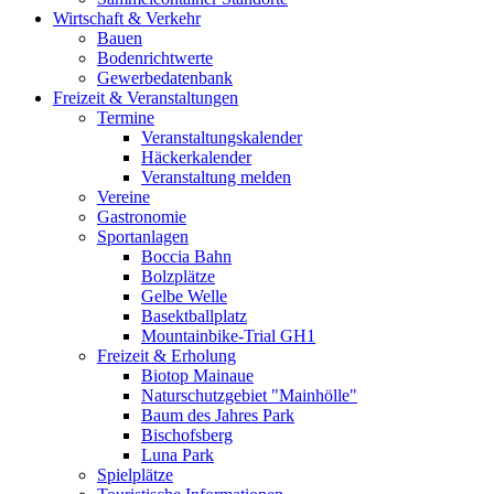
Wirtschaft & Verkehr
Bauen
Bodenrichtwerte
Gewerbedatenbank
Freizeit & Veranstaltungen
Termine
Veranstaltungskalender
Häckerkalender
Veranstaltung melden
Vereine
Gastronomie
Sportanlagen
Boccia Bahn
Bolzplätze
Gelbe Welle
Basektballplatz
Mountainbike-Trial GH1
Freizeit & Erholung
Biotop Mainaue
Naturschutzgebiet "Mainhölle"
Baum des Jahres Park
Bischofsberg
Luna Park
Spielplätze