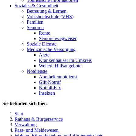
Touristische Informationen
Soziales & Gesundheit
Betreuung & Lernen
Volkshochschule (VHS)
Familien
Senioren
Rente
Seniorenwegweiser
Soziale Dienste
Medizinische Versorgung
Ärzte
Krankenhäuser im Umkreis
Weitere Hilfsangebote
Notdienste
Apothekennotdienst
Gift-Notruf
Notfall-Fax
Insekten
Sie befinden sich hier:
Start
Rathaus & Bürgerservice
Verwaltung
Pass- und Meldewesen
Wahlen, Bürgerbegehren und Bürgerentscheid