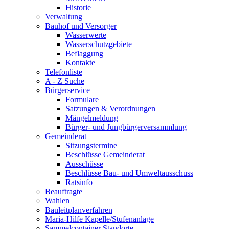
Historie
Verwaltung
Bauhof und Versorger
Wasserwerte
Wasserschutzgebiete
Beflaggung
Kontakte
Telefonliste
A - Z Suche
Bürgerservice
Formulare
Satzungen & Verordnungen
Mängelmeldung
Bürger- und Jungbürgerversammlung
Gemeinderat
Sitzungstermine
Beschlüsse Gemeinderat
Ausschüsse
Beschlüsse Bau- und Umweltausschuss
Ratsinfo
Beauftragte
Wahlen
Bauleitplanverfahren
Maria-Hilfe Kapelle/Stufenanlage
Sammelcontainer Standorte