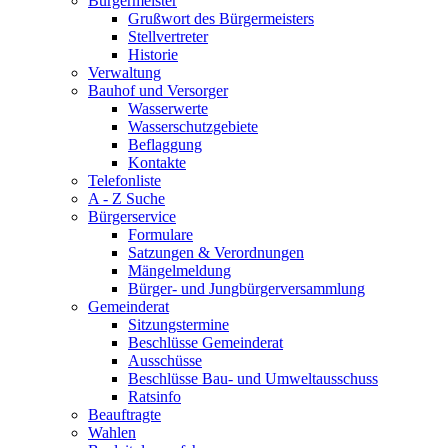
Bürgermeister
Grußwort des Bürgermeisters
Stellvertreter
Historie
Verwaltung
Bauhof und Versorger
Wasserwerte
Wasserschutzgebiete
Beflaggung
Kontakte
Telefonliste
A - Z Suche
Bürgerservice
Formulare
Satzungen & Verordnungen
Mängelmeldung
Bürger- und Jungbürgerversammlung
Gemeinderat
Sitzungstermine
Beschlüsse Gemeinderat
Ausschüsse
Beschlüsse Bau- und Umweltausschuss
Ratsinfo
Beauftragte
Wahlen