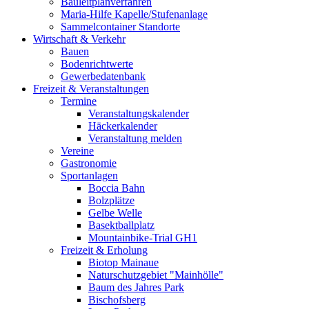
Bauleitplanverfahren
Maria-Hilfe Kapelle/Stufenanlage
Sammelcontainer Standorte
Wirtschaft & Verkehr
Bauen
Bodenrichtwerte
Gewerbedatenbank
Freizeit & Veranstaltungen
Termine
Veranstaltungskalender
Häckerkalender
Veranstaltung melden
Vereine
Gastronomie
Sportanlagen
Boccia Bahn
Bolzplätze
Gelbe Welle
Basektballplatz
Mountainbike-Trial GH1
Freizeit & Erholung
Biotop Mainaue
Naturschutzgebiet "Mainhölle"
Baum des Jahres Park
Bischofsberg