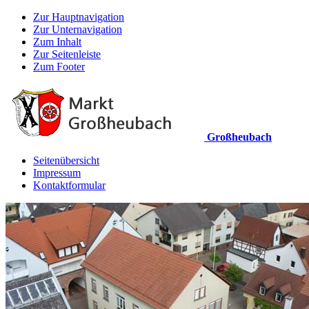
Zur Hauptnavigation
Zur Unternavigation
Zum Inhalt
Zur Seitenleiste
Zum Footer
Großheubach
Seitenübersicht
Impressum
Kontaktformular