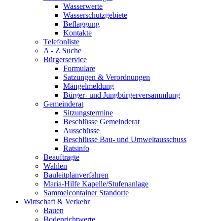
Wasserwerte
Wasserschutzgebiete
Beflaggung
Kontakte
Telefonliste
A - Z Suche
Bürgerservice
Formulare
Satzungen & Verordnungen
Mängelmeldung
Bürger- und Jungbürgerversammlung
Gemeinderat
Sitzungstermine
Beschlüsse Gemeinderat
Ausschüsse
Beschlüsse Bau- und Umweltausschuss
Ratsinfo
Beauftragte
Wahlen
Bauleitplanverfahren
Maria-Hilfe Kapelle/Stufenanlage
Sammelcontainer Standorte
Wirtschaft & Verkehr
Bauen
Bodenrichtwerte