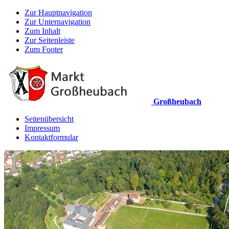
Zur Hauptnavigation
Zur Unternavigation
Zum Inhalt
Zur Seitenleiste
Zum Footer
Großheubach
Seitenübersicht
Impressum
Kontaktformular