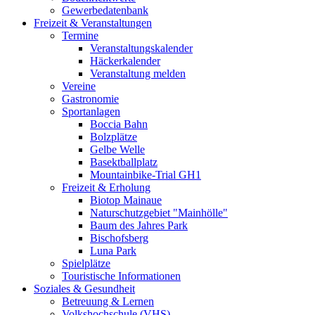
Gewerbedatenbank
Freizeit & Veranstaltungen
Termine
Veranstaltungskalender
Häckerkalender
Veranstaltung melden
Vereine
Gastronomie
Sportanlagen
Boccia Bahn
Bolzplätze
Gelbe Welle
Basektballplatz
Mountainbike-Trial GH1
Freizeit & Erholung
Biotop Mainaue
Naturschutzgebiet "Mainhölle"
Baum des Jahres Park
Bischofsberg
Luna Park
Spielplätze
Touristische Informationen
Soziales & Gesundheit
Betreuung & Lernen
Volkshochschule (VHS)