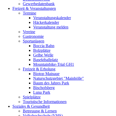
Gewerbedatenbank
Freizeit & Veranstaltungen
Termine
Veranstaltungskalender
Häckerkalender
Veranstaltung melden
Vereine
Gastronomie
Sportanlagen
Boccia Bahn
Bolzplätze
Gelbe Welle
Basektballplatz
Mountainbike-Trial GH1
Freizeit & Erholung
Biotop Mainaue
Naturschutzgebiet "Mainhölle"
Baum des Jahres Park
Bischofsberg
Luna Park
Spielplätze
Touristische Informationen
Soziales & Gesundheit
Betreuung & Lernen
Volkshochschule (VHS)