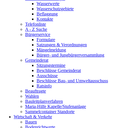
Wasserwerte
Wasserschutzgebiete
Beflaggung
Kontakte
Telefonliste
A - Z Suche
Bürgerservice
Formulare
Satzungen & Verordnungen
Mängelmeldung
Bürger- und Jungbürgerversammlung
Gemeinderat
Sitzungstermine
Beschlüsse Gemeinderat
Ausschüsse
Beschlüsse Bau- und Umweltausschuss
Ratsinfo
Beauftragte
Wahlen
Bauleitplanverfahren
Maria-Hilfe Kapelle/Stufenanlage
Sammelcontainer Standorte
Wirtschaft & Verkehr
Bauen
Bodenrichtwerte