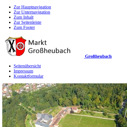
Zur Hauptnavigation
Zur Unternavigation
Zum Inhalt
Zur Seitenleiste
Zum Footer
Großheubach
Seitenübersicht
Impressum
Kontaktformular