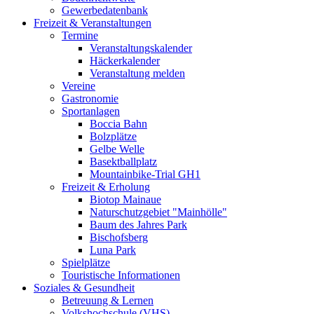
Gewerbedatenbank
Freizeit & Veranstaltungen
Termine
Veranstaltungskalender
Häckerkalender
Veranstaltung melden
Vereine
Gastronomie
Sportanlagen
Boccia Bahn
Bolzplätze
Gelbe Welle
Basektballplatz
Mountainbike-Trial GH1
Freizeit & Erholung
Biotop Mainaue
Naturschutzgebiet "Mainhölle"
Baum des Jahres Park
Bischofsberg
Luna Park
Spielplätze
Touristische Informationen
Soziales & Gesundheit
Betreuung & Lernen
Volkshochschule (VHS)