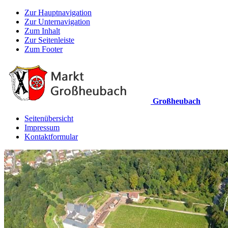
Zur Hauptnavigation
Zur Unternavigation
Zum Inhalt
Zur Seitenleiste
Zum Footer
Großheubach
Seitenübersicht
Impressum
Kontaktformular