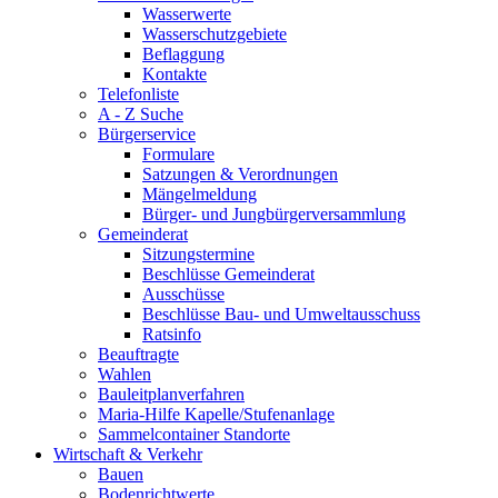
Wasserwerte
Wasserschutzgebiete
Beflaggung
Kontakte
Telefonliste
A - Z Suche
Bürgerservice
Formulare
Satzungen & Verordnungen
Mängelmeldung
Bürger- und Jungbürgerversammlung
Gemeinderat
Sitzungstermine
Beschlüsse Gemeinderat
Ausschüsse
Beschlüsse Bau- und Umweltausschuss
Ratsinfo
Beauftragte
Wahlen
Bauleitplanverfahren
Maria-Hilfe Kapelle/Stufenanlage
Sammelcontainer Standorte
Wirtschaft & Verkehr
Bauen
Bodenrichtwerte