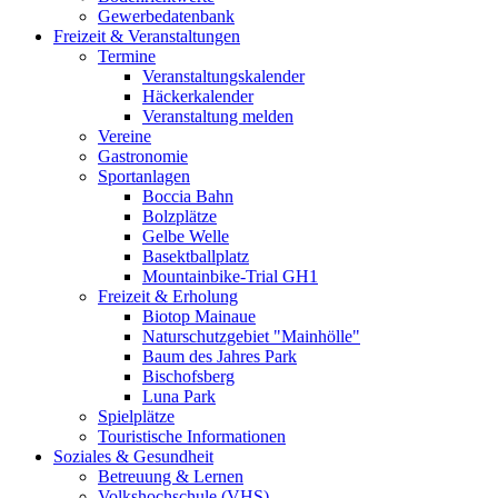
Gewerbedatenbank
Freizeit & Veranstaltungen
Termine
Veranstaltungskalender
Häckerkalender
Veranstaltung melden
Vereine
Gastronomie
Sportanlagen
Boccia Bahn
Bolzplätze
Gelbe Welle
Basektballplatz
Mountainbike-Trial GH1
Freizeit & Erholung
Biotop Mainaue
Naturschutzgebiet "Mainhölle"
Baum des Jahres Park
Bischofsberg
Luna Park
Spielplätze
Touristische Informationen
Soziales & Gesundheit
Betreuung & Lernen
Volkshochschule (VHS)