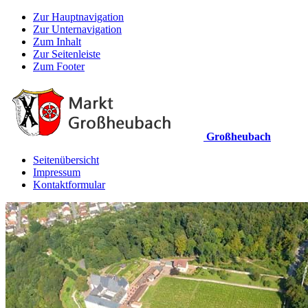
Zur Hauptnavigation
Zur Unternavigation
Zum Inhalt
Zur Seitenleiste
Zum Footer
Großheubach
Seitenübersicht
Impressum
Kontaktformular