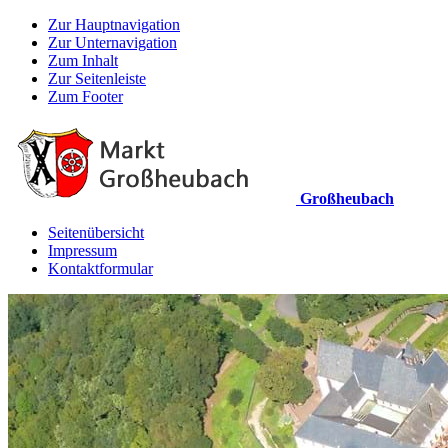
Zur Hauptnavigation
Zur Unternavigation
Zum Inhalt
Zur Seitenleiste
Zum Footer
Großheubach
Seitenübersicht
Impressum
Kontaktformular